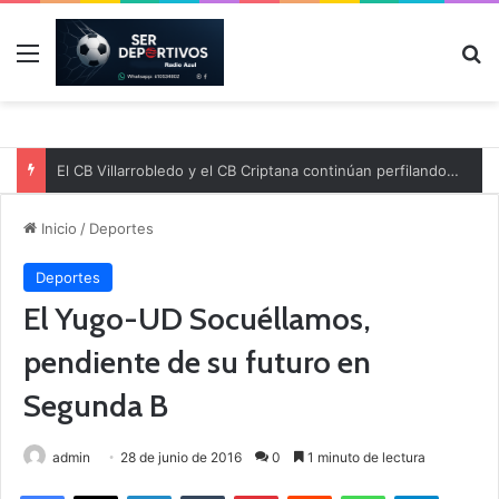
Menú
B
El CB Villarrobledo y el CB Criptana continúan perfilando sus plantillas
Inicio
/
Deportes
Deportes
El Yugo-UD Socuéllamos,
pendiente de su futuro en
Segunda B
admin
28 de junio de 2016
0
1 minuto de lectura
Facebook
X
LinkedIn
Tumblr
Pinterest
Reddit
WhatsApp
Telegram