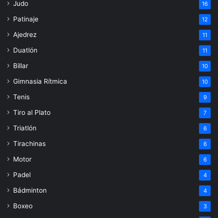
Judo
16
Patinaje
12
Ajedrez
11
Duatlón
11
Billar
10
Gimnasia Rítmica
10
Tenis
9
Tiro al Plato
7
Triatlón
6
Tirachinas
6
Motor
6
Padel
4
Bádminton
4
Boxeo
3