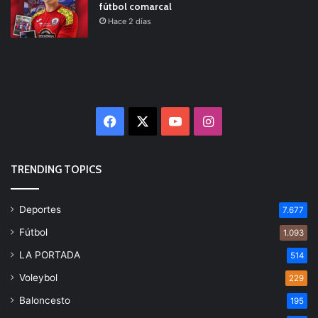
fútbol comarcal
Hace 2 días
Facebook
X
YouTube
Instagram
TRENDING TOPICS
Deportes
7.677
Fútbol
1.093
LA PORTADA
514
Voleybol
229
Baloncesto
195