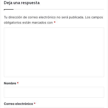
Deja una respuesta
Tu dirección de correo electrónico no será publicada.
Los campos
obligatorios están marcados con
*
C
o
m
e
n
t
a
r
Nombre
*
i
o
*
Correo electrónico
*