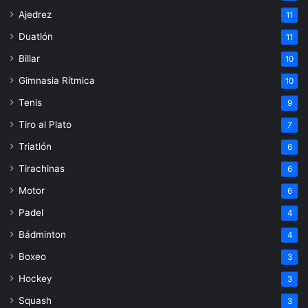
Ajedrez
11
Duatlón
11
Billar
10
Gimnasia Rítmica
10
Tenis
9
Tiro al Plato
7
Triatlón
6
Tirachinas
6
Motor
6
Padel
4
Bádminton
4
Boxeo
3
Hockey
3
Squash
3