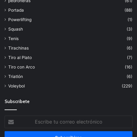
pedroneras
(61)
Portada
(88)
Powerlifting
(1)
Squash
(3)
Tenis
(9)
Tirachinas
(6)
Tiro al Plato
(7)
Tiro con Arco
(16)
Triatlón
(6)
Voleybol
(229)
Subscribete
Escribe
tu
correo