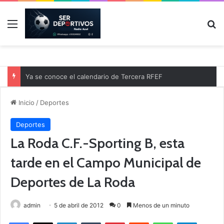
Menú
B
Ya se conoce el calendario de Tercera RFEF
Inicio
/
Deportes
Deportes
La Roda C.F.-Sporting B, esta
tarde en el Campo Municipal de
Deportes de La Roda
admin
5 de abril de 2012
0
Menos de un minuto
Facebook
X
LinkedIn
Tumblr
Pinterest
Reddit
WhatsApp
Telegram