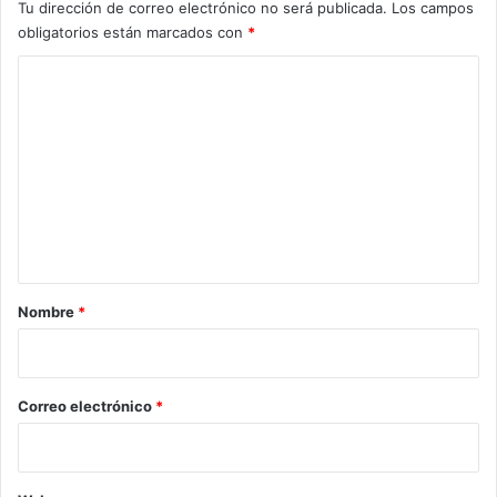
Tu dirección de correo electrónico no será publicada.
Los campos
obligatorios están marcados con
*
C
o
m
e
n
t
a
r
Nombre
*
i
o
*
Correo electrónico
*