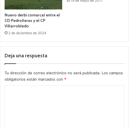
19 de mayo de 2017
Nuevo derbi comarcal entre el
CD Pedroñeras y el CP
Villarrobledo
2 de diciembre de 2024
Deja una respuesta
Tu dirección de correo electrónico no será publicada.
Los campos
obligatorios están marcados con
*
C
o
m
e
n