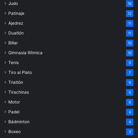
Judo
16
Patinaje
12
Ajedrez
11
Duatlón
11
Billar
10
Gimnasia Rítmica
10
Tenis
9
Tiro al Plato
7
Triatlón
6
Tirachinas
6
Motor
6
Padel
4
Bádminton
4
Boxeo
3