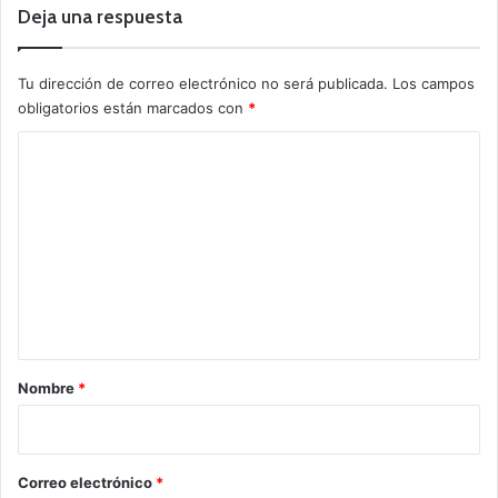
Deja una respuesta
Tu dirección de correo electrónico no será publicada.
Los campos
obligatorios están marcados con
*
C
o
m
e
n
t
a
r
Nombre
*
i
o
*
Correo electrónico
*