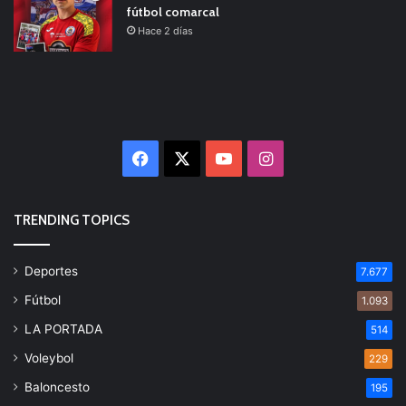
fútbol comarcal
Hace 2 días
Facebook
X
YouTube
Instagram
TRENDING TOPICS
Deportes
7.677
Fútbol
1.093
LA PORTADA
514
Voleybol
229
Baloncesto
195