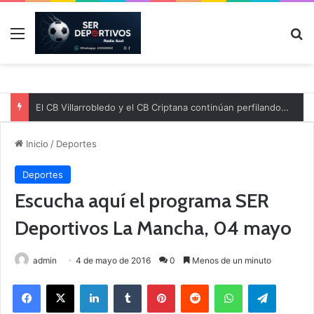
Menú
B
El CB Villarrobledo y el CB Criptana continúan perfilando sus plantillas
Inicio
/
Deportes
Deportes
Escucha aquí el programa SER
Deportivos La Mancha, 04 mayo
admin
4 de mayo de 2016
0
Menos de un minuto
Facebook
X
LinkedIn
Tumblr
Pinterest
Reddit
WhatsApp
Telegram