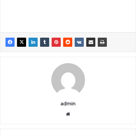
admin
Siti
o
we
b