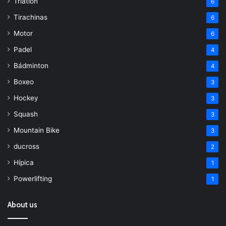
Triatlón
6
Tirachinas
6
Motor
6
Padel
4
Bádminton
4
Boxeo
3
Hockey
3
Squash
3
Mountain Bike
3
ducross
2
Hípica
1
Powerlifting
1
About us