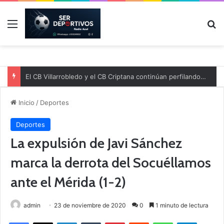
Menú
B
El CB Villarrobledo y el CB Criptana continúan perfilando sus plantillas
Inicio
/
Deportes
Deportes
La expulsión de Javi Sánchez
marca la derrota del Socuéllamos
ante el Mérida (1-2)
admin
23 de noviembre de 2020
0
1 minuto de lectura
Facebook
X
LinkedIn
Tumblr
Pinterest
Reddit
WhatsApp
Telegram