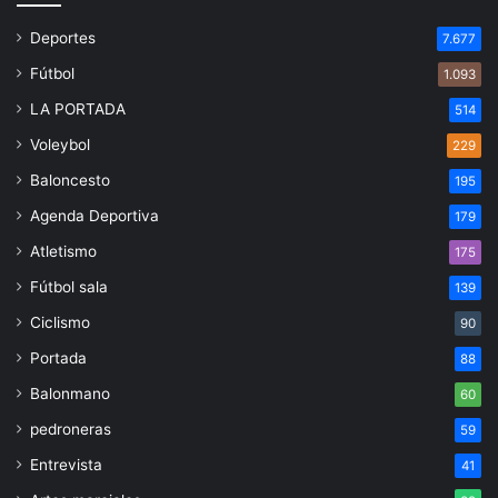
Deportes
7.677
Fútbol
1.093
LA PORTADA
514
Voleybol
229
Baloncesto
195
Agenda Deportiva
179
Atletismo
175
Fútbol sala
139
Ciclismo
90
Portada
88
Balonmano
60
pedroneras
59
Entrevista
41