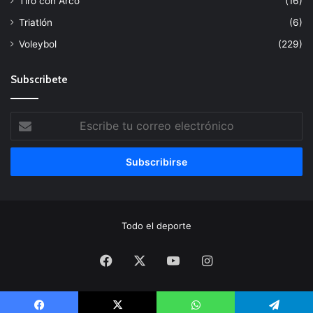
Tiro con Arco
(16)
Triatlón
(6)
Voleybol
(229)
Subscribete
Escribe
tu
correo
electrónico
Todo el deporte
Facebook
X
YouTube
Instagram