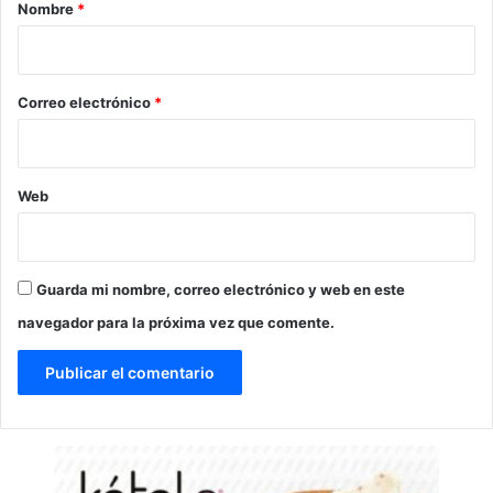
r
Nombre
*
i
o
*
Correo electrónico
*
Web
Guarda mi nombre, correo electrónico y web en este
navegador para la próxima vez que comente.