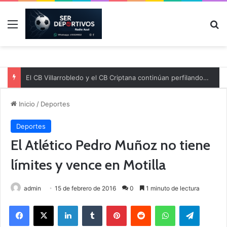
Menú
B
El CB Villarrobledo y el CB Criptana continúan perfilando sus plantillas
Inicio
/
Deportes
Deportes
El Atlético Pedro Muñoz no tiene
límites y vence en Motilla
admin
15 de febrero de 2016
0
1 minuto de lectura
Facebook
X
LinkedIn
Tumblr
Pinterest
Reddit
WhatsApp
Telegram