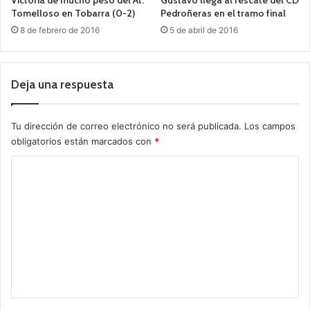
Tomelloso en Tobarra (0-2)
Pedroñeras en el tramo final
8 de febrero de 2016
5 de abril de 2016
Deja una respuesta
Tu dirección de correo electrónico no será publicada.
Los campos
obligatorios están marcados con
*
C
o
m
e
n
t
a