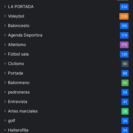
LA PORTADA
514
Voleybol
229
Baloncesto
195
Agenda Deportiva
179
Atletismo
175
Fútbol sala
139
Ciclismo
90
Portada
88
Balonmano
60
pedroneras
59
Entrevista
41
Artes marciales
38
golf
34
Halterofilia
34