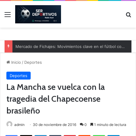
Menú
B
Mercado de Fichajes: Movimientos clave en el fútbol comarcal
Inicio
/
Deportes
Deportes
La Mancha se vuelca con la
tragedia del Chapecoense
brasileño
admin
30 de noviembre de 2016
0
1 minuto de lectura
Facebook
X
LinkedIn
Tumblr
Pinterest
Reddit
WhatsApp
Telegram