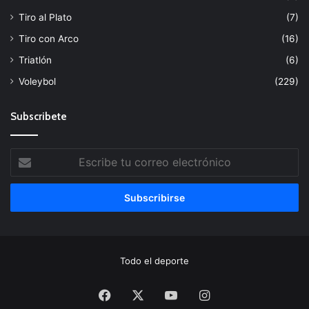
Tiro al Plato
(7)
Tiro con Arco
(16)
Triatlón
(6)
Voleybol
(229)
Subscribete
Escribe
tu
correo
electrónico
Todo el deporte
Facebook
X
YouTube
Instagram