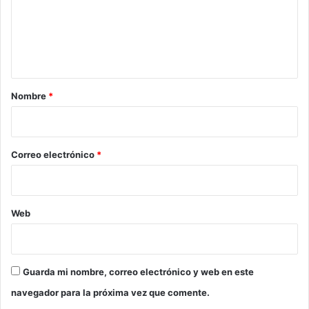
e
n
t
a
r
Nombre
*
i
o
*
Correo electrónico
*
Web
Guarda mi nombre, correo electrónico y web en este
navegador para la próxima vez que comente.