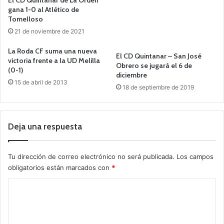
gana 1-0 al Atlético de
Tomelloso
21 de noviembre de 2021
La Roda CF suma una nueva
El CD Quintanar – San José
victoria frente a la UD Melilla
Obrero se jugará el 6 de
(0-1)
diciembre
15 de abril de 2013
18 de septiembre de 2019
Deja una respuesta
Tu dirección de correo electrónico no será publicada.
Los campos
obligatorios están marcados con
*
C
o
m