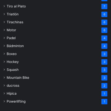
Tiro al Plato
7
Triatlón
6
Tirachinas
6
Motor
6
Padel
4
Bádminton
4
Boxeo
3
Hockey
3
Squash
3
Mountain Bike
3
ducross
2
Hípica
1
Powerlifting
1