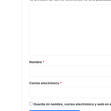
C
o
m
e
n
t
a
r
Nombre
*
i
o
*
Correo electrónico
*
Guarda mi nombre, correo electrónico y web en 