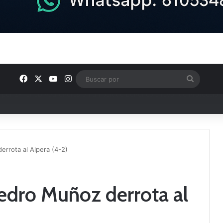
Facebook
X
YouTube
Instagram
Buscar
por
e los Grupos de Preferente y el calendario
rrota al Alpera (4-2)
edro Muñoz derrota al