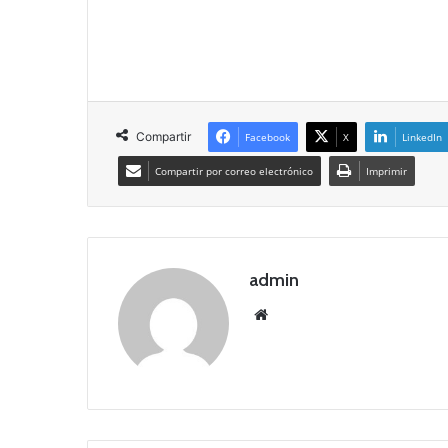
Compartir
Facebook
X
LinkedIn
Compartir por correo electrónico
Imprimir
admin
Siti
o
we
b