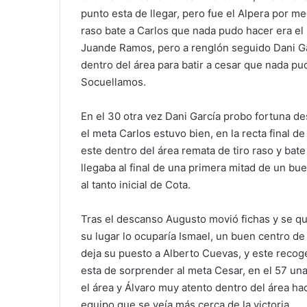
punto esta de llegar, pero fue el Alpera por me
raso bate a Carlos que nada pudo hacer era el
Juande Ramos, pero a renglón seguido Dani Gar
dentro del área para batir a cesar que nada pud
Socuellamos.
En el 30 otra vez Dani García probo fortuna de
el meta Carlos estuvo bien, en la recta final de
este dentro del área remata de tiro raso y bat
llegaba al final de una primera mitad de un bu
al tanto inicial de Cota.
Tras el descanso Augusto movió fichas y se qu
su lugar lo ocuparía Ismael, un buen centro de
deja su puesto a Alberto Cuevas, y este recoge 
esta de sorprender al meta Cesar, en el 57 una
el área y Álvaro muy atento dentro del área ha
equipo que se veía más cerca de la victoria.