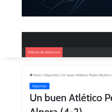
Noticias de última hora
Ya se conoce la composición d
Inicio
/
Deportes
/
Un buen Atlético Pedro Muñoz de
Deportes
Un buen Atlético P
Alpera (4-2)