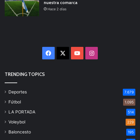
nuestra comarca
Hace 2 días
Facebook
X
YouTube
Instagram
TRENDING TOPICS
Deportes
7.679
Fútbol
1.095
LA PORTADA
514
Voleybol
229
Baloncesto
195