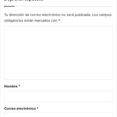
Tu dirección de correo electrónico no será publicada.
Los campos
obligatorios están marcados con
*
C
o
m
e
n
t
a
r
Nombre
*
i
o
*
Correo electrónico
*