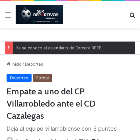
Menú
B
Ya se conoce el calendario de Tercera RFEF
Inicio
/
Deportes
Deportes
Fútbol
Empate a uno del CP
Villarrobledo ante el CD
Cazalegas
Deja al equipo villarroblense con 3 puntos