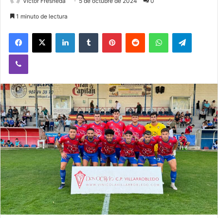
Victor Fresneda
5 de octubre de 2024
0
1 minuto de lectura
Facebook
X
LinkedIn
Tumblr
Pinterest
Reddit
WhatsApp
Telegram
Viber