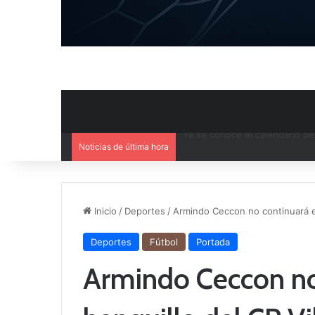
Noticias de última hora
Mercado de Fichajes: Movimie
Inicio
/
Deportes
/
Armindo Ceccon no continuará en
Deportes
Fútbol
Portada
Armindo Ceccon no