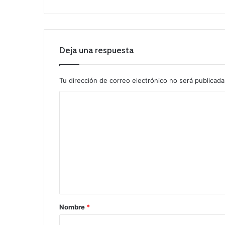
Deja una respuesta
Tu dirección de correo electrónico no será publicada
C
o
m
e
n
t
a
r
Nombre
*
i