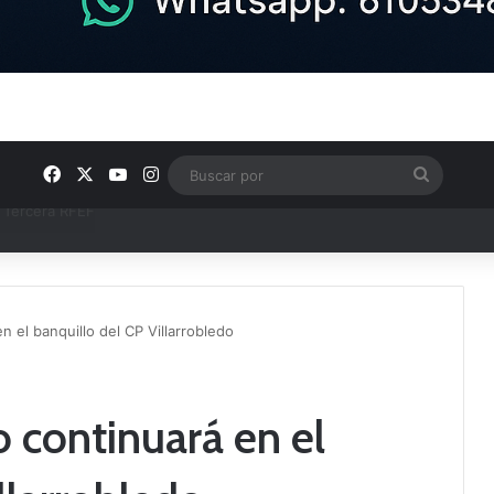
Facebook
X
YouTube
Instagram
Buscar
por
ntos clave en el fútbol comarcal
 el banquillo del CP Villarrobledo
 continuará en el