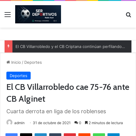
Menú
B
El CB Villarrobledo y el CB Criptana continúan perfilando sus plantillas
Inicio
/
Deportes
Deportes
El CB Villarrobledo cae 75-76 ante
CB Alginet
Cuarta derrota en liga de los roblenses
admin
31 de octubre de 2021
0
2 minutos de lectura
Facebook
X
LinkedIn
Tumblr
Pinterest
Reddit
WhatsApp
Telegram