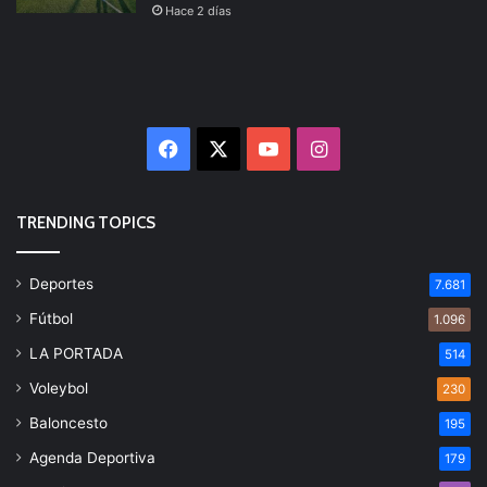
Hace 2 días
Facebook
X
YouTube
Instagram
TRENDING TOPICS
Deportes
7.681
Fútbol
1.096
LA PORTADA
514
Voleybol
230
Baloncesto
195
Agenda Deportiva
179