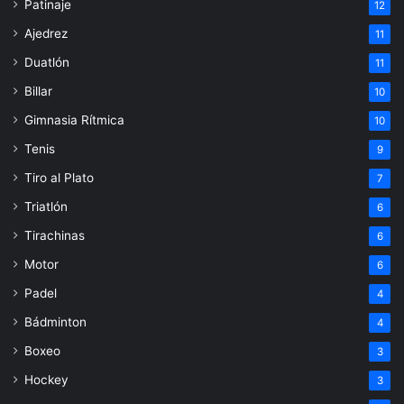
Patinaje
12
Ajedrez
11
Duatlón
11
Billar
10
Gimnasia Rítmica
10
Tenis
9
Tiro al Plato
7
Triatlón
6
Tirachinas
6
Motor
6
Padel
4
Bádminton
4
Boxeo
3
Hockey
3