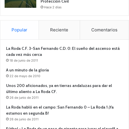
Protección Civil
Hace 2 días
Popular
Reciente
Comentarios
La Roda C.F. 3-San Fernando C.D. 0: El sueño del ascenso está
cada vez más cerca
18 de junio de 2011
A un minuto de la gloria
22 de mayo de 2010
Unos 200 aficionados, ya en tierras andaluzas para dar el
último aliento a La Roda CF.
26 de junio de 2011
La Roda habló en el campo: San Fernando 0 – La Roda 1 ¡Ya
estamos en segunda B!
26 de junio de 2011
Fútbol.- La Roda da un paso de gigante para jugar el playoff a