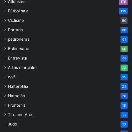
Atletismo
175
Fútbol sala
139
Ciclismo
90
Portada
88
pedroneras
61
Balonmano
60
Entrevista
41
Artes marciales
38
golf
35
Halterofilia
34
Natación
20
Frontenis
18
Tiro con Arco
16
Judo
16