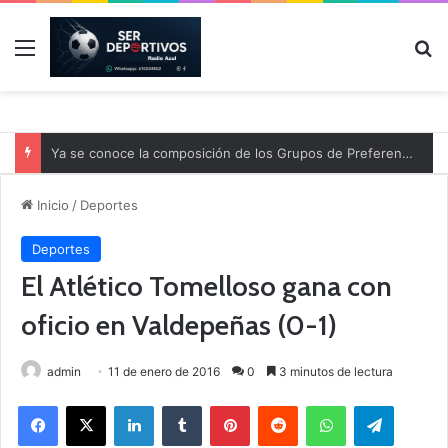
Menú
B
Ya se conoce la composición de los Grupos de Preferente y el calendario
Inicio
/
Deportes
Deportes
El Atlético Tomelloso gana con
oficio en Valdepeñas (0-1)
admin
11 de enero de 2016
0
3 minutos de lectura
Facebook
X
LinkedIn
Tumblr
Pinterest
Reddit
WhatsApp
Telegram