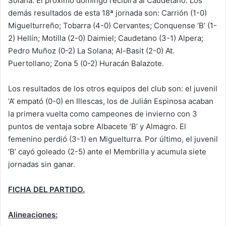
Solana. El próximo domingo recibirá al Caudetano. Los
demás resultados de esta 18ª jornada son: Carrión (1-0)
Miguelturreño; Tobarra (4-0) Cervantes; Conquense ‘B’ (1-
2) Hellín; Motilla (2-0) Daimiel; Caudetano (3-1) Alpera;
Pedro Muñoz (0-2) La Solana; Al-Basit (2-0) At.
Puertollano; Zona 5 (0-2) Huracán Balazote.
Los resultados de los otros equipos del club son: el juvenil
‘A’ empató (0-0) en Illescas, los de Julián Espinosa acaban
la primera vuelta como campeones de invierno con 3
puntos de ventaja sobre Albacete ‘B’ y Almagro. El
femenino perdió (3-1) en Miguelturra. Por último, el juvenil
‘B’ cayó goleado (2-5) ante el Membrilla y acumula siete
jornadas sin ganar.
FICHA DEL PARTIDO.
Alineaciones: