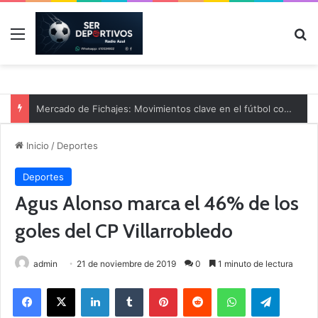
Menú
B
Mercado de Fichajes: Movimientos clave en el fútbol comarcal
Inicio
/
Deportes
Deportes
Agus Alonso marca el 46% de los
goles del CP Villarrobledo
admin
21 de noviembre de 2019
0
1 minuto de lectura
Facebook
X
LinkedIn
Tumblr
Pinterest
Reddit
WhatsApp
Telegram