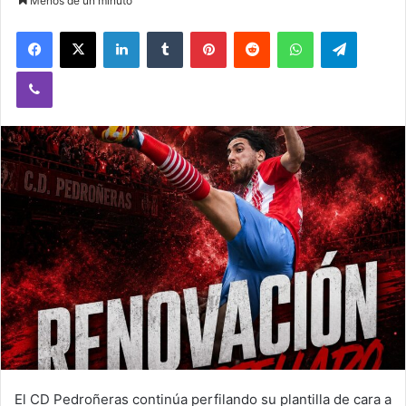
Menos de un minuto
Facebook
X
LinkedIn
Tumblr
Pinterest
Reddit
WhatsApp
Telegram
Viber
El CD Pedroñeras continúa perfilando su plantilla de cara a