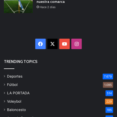
nuestra comarca
Hace 2 días
Facebook
X
YouTube
Instagram
TRENDING TOPICS
Deportes
7.679
Fútbol
1.095
LA PORTADA
514
Voleybol
229
Baloncesto
195