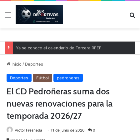
Menú
B
Ya se conoce el calendario de Tercera RFEF
Inicio
/
Deportes
Deportes
Fútbol
pedroneras
El CD Pedroñeras suma dos
nuevas renovaciones para la
temporada 2026/27
Victor Fresneda
11 de junio de 2026
0