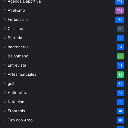
Agenda Deportiva
179
Atletismo
175
Fútbol sala
139
Ciclismo
90
Portada
88
pedroneras
61
Balonmano
60
Entrevista
41
Artes marciales
38
golf
34
Halterofilia
34
Natación
20
Frontenis
18
Tiro con Arco
16