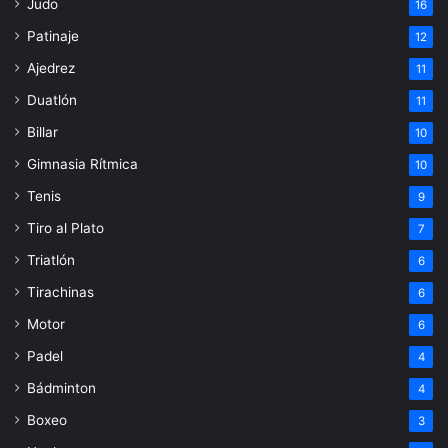
Judo
16
Patinaje
12
Ajedrez
11
Duatlón
11
Billar
10
Gimnasia Rítmica
10
Tenis
9
Tiro al Plato
7
Triatlón
6
Tirachinas
6
Motor
6
Padel
4
Bádminton
4
Boxeo
3