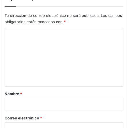
Tu dirección de correo electrónico no será publicada.
Los campos
obligatorios están marcados con
*
C
o
m
e
n
t
a
r
Nombre
*
i
o
*
Correo electrónico
*