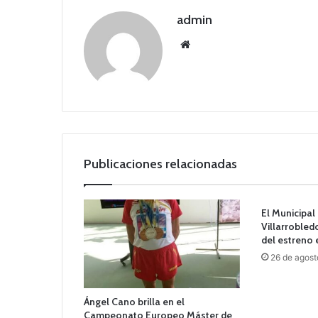
admin
Siti
o
we
b
Publicaciones relacionadas
El Municipal
Villarrobled
del estreno
26 de agost
Ángel Cano brilla en el
Campeonato Europeo Máster de