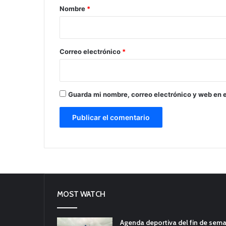
r
Nombre
*
i
o
*
Correo electrónico
*
Guarda mi nombre, correo electrónico y web en 
MOST WATCH
Agenda deportiva del fin de sem