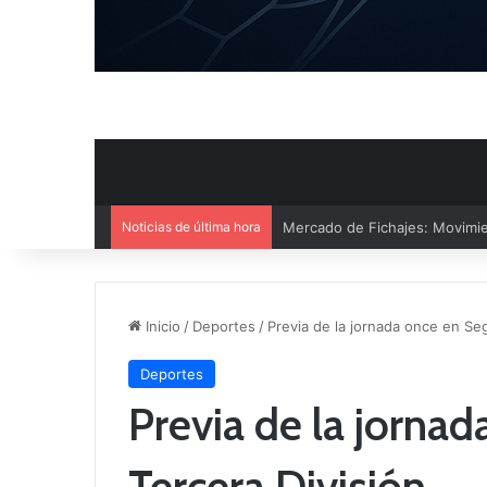
Noticias de última hora
El CB Villarrobledo y el CB Cri
Inicio
/
Deportes
/
Previa de la jornada once en Se
Deportes
Previa de la jorna
Tercera División