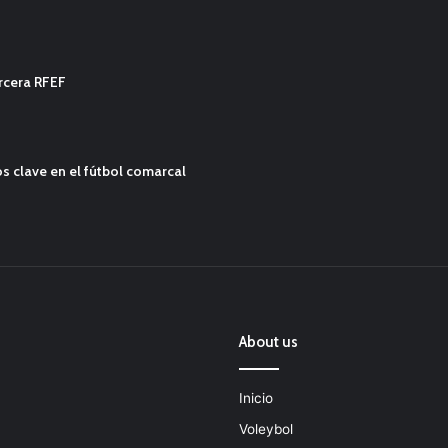
ercera RFEF
s clave en el fútbol comarcal
About us
Inicio
Voleybol