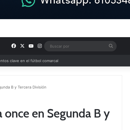
Facebook
X
YouTube
Instagram
Buscar
por
ptana continúan perfilando sus plantillas
gunda B y Tercera División
da once en Segunda B y