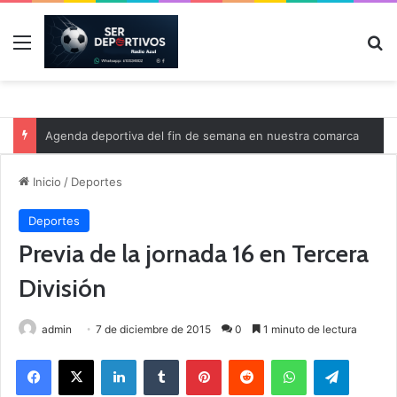
Menú
B
Agenda deportiva del fin de semana en nuestra comarca
Inicio
/
Deportes
Deportes
Previa de la jornada 16 en Tercera
División
admin
7 de diciembre de 2015
0
1 minuto de lectura
Facebook
X
LinkedIn
Tumblr
Pinterest
Reddit
WhatsApp
Telegram