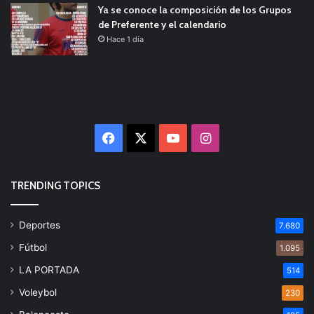
Ya se conoce la composición de los Grupos
de Preferente y el calendario
Hace 1 día
Facebook
X
YouTube
Instagram
TRENDING TOPICS
Deportes
7.680
Fútbol
1.095
LA PORTADA
514
Voleybol
230