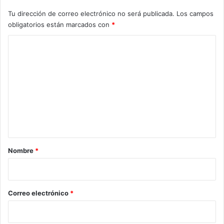
Tu dirección de correo electrónico no será publicada.
Los campos
obligatorios están marcados con
*
C
o
m
e
n
t
a
r
Nombre
*
i
o
*
Correo electrónico
*