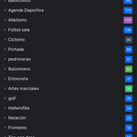
Baloncesto
195
Agenda Deportiva
179
Atletismo
175
Fútbol sala
139
Ciclismo
90
Portada
88
pedroneras
61
Balonmano
60
Entrevista
41
Artes marciales
38
golf
35
Halterofilia
34
Natación
20
Frontenis
18