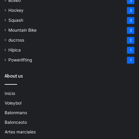
Boxeo
3
Hockey
3
Squash
3
Mountain Bike
3
ducross
2
Hípica
1
Powerlifting
1
About us
Inicio
Voleybol
Balonmano
Baloncesto
Artes marciales