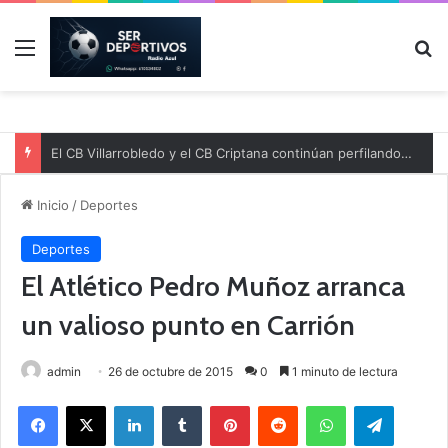
Menú
B
El CB Villarrobledo y el CB Criptana continúan perfilando sus plantillas
Inicio
/
Deportes
Deportes
El Atlético Pedro Muñoz arranca
un valioso punto en Carrión
admin
26 de octubre de 2015
0
1 minuto de lectura
Facebook
X
LinkedIn
Tumblr
Pinterest
Reddit
WhatsApp
Telegram