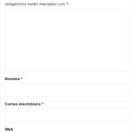
obligatorios están marcados con
*
C
o
m
e
n
t
a
r
Nombre
*
i
o
*
Correo electrónico
*
Web