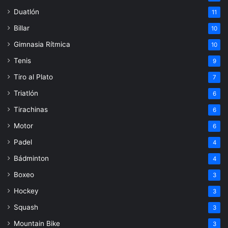
Duatlón
11
Billar
10
Gimnasia Rítmica
10
Tenis
9
Tiro al Plato
7
Triatlón
6
Tirachinas
6
Motor
6
Padel
4
Bádminton
4
Boxeo
3
Hockey
3
Squash
3
Mountain Bike
3