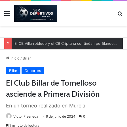
Menú
B
El CB Villarrobledo y el CB Criptana continúan perfilando sus plantillas
Inicio
/
Billar
Billar
Deportes
El Club Billar de Tomelloso
asciende a Primera División
En un torneo realizado en Murcia
Victor Fresneda
9 de junio de 2024
0
1 minuto de lectura