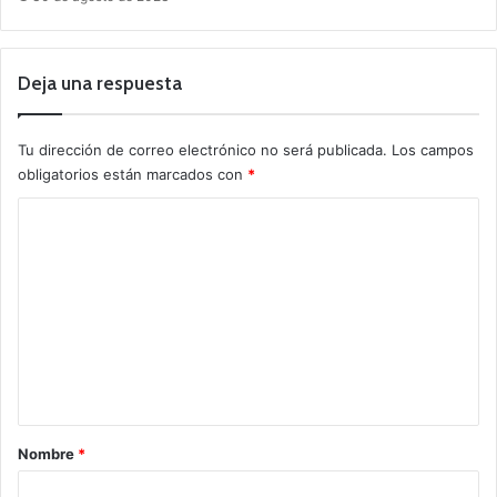
Deja una respuesta
Tu dirección de correo electrónico no será publicada.
Los campos
obligatorios están marcados con
*
C
o
m
e
n
t
a
r
Nombre
*
i