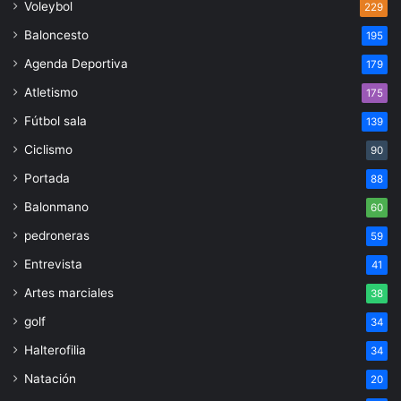
Voleybol
229
Baloncesto
195
Agenda Deportiva
179
Atletismo
175
Fútbol sala
139
Ciclismo
90
Portada
88
Balonmano
60
pedroneras
59
Entrevista
41
Artes marciales
38
golf
34
Halterofilia
34
Natación
20