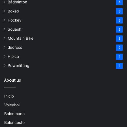
Bádminton
4
Boxeo
3
Hockey
3
Squash
3
Mountain Bike
3
ducross
2
Hípica
1
Powerlifting
1
About us
Inicio
Voleybol
Balonmano
Baloncesto