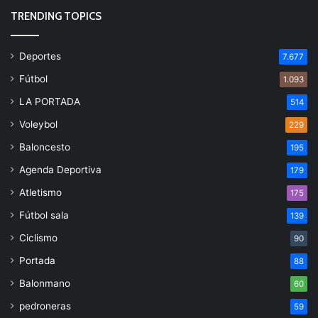
TRENDING TOPICS
Deportes
7.677
Fútbol
1.093
LA PORTADA
514
Voleybol
229
Baloncesto
195
Agenda Deportiva
179
Atletismo
175
Fútbol sala
139
Ciclismo
90
Portada
88
Balonmano
60
pedroneras
59