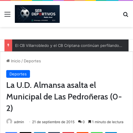
Menú
B
El CB Villarrobledo y el CB Criptana continúan perfilando sus plantillas
Inicio
/
Deportes
Deportes
La U.D. Almansa asalta el
Municipal de Las Pedroñeras (0-
2)
admin
21 de septiembre de 2015
0
1 minuto de lectura
Facebook
X
LinkedIn
Tumblr
Pinterest
Reddit
WhatsApp
Telegram