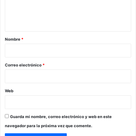
e
n
t
a
r
Nombre
*
i
o
*
Correo electrónico
*
Web
Guarda mi nombre, correo electrónico y web en este
navegador para la próxima vez que comente.