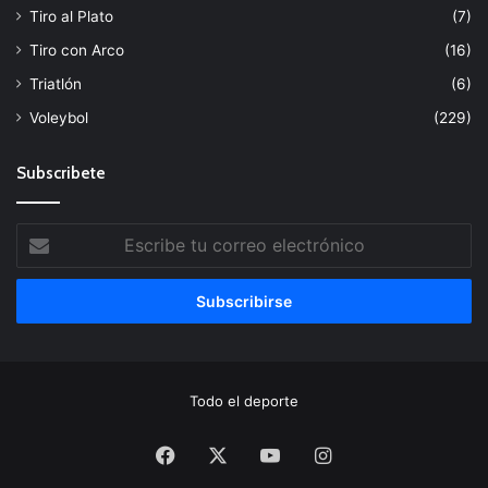
Tiro al Plato
(7)
Tiro con Arco
(16)
Triatlón
(6)
Voleybol
(229)
Subscribete
Escribe
tu
correo
electrónico
Todo el deporte
Facebook
X
YouTube
Instagram