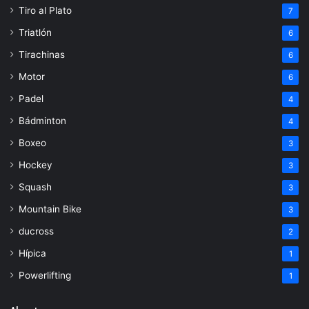
Tiro al Plato
7
Triatlón
6
Tirachinas
6
Motor
6
Padel
4
Bádminton
4
Boxeo
3
Hockey
3
Squash
3
Mountain Bike
3
ducross
2
Hípica
1
Powerlifting
1