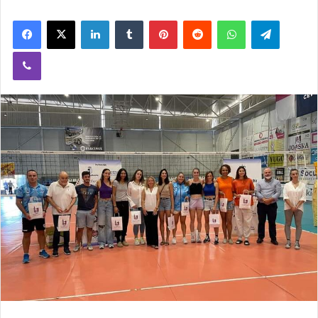
Facebook
X
LinkedIn
Tumblr
Pinterest
Reddit
WhatsApp
Telegram
Viber