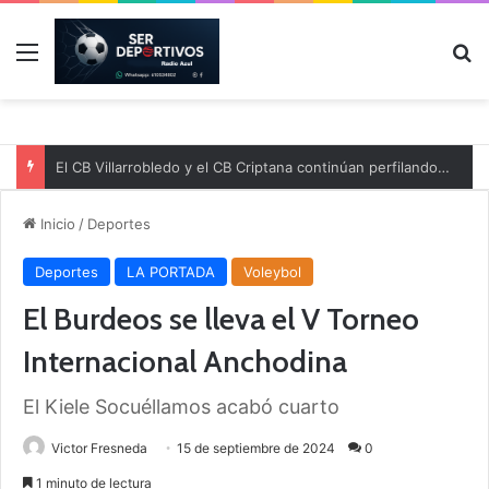
Menú
B
El CB Villarrobledo y el CB Criptana continúan perfilando sus plantillas
Inicio
/
Deportes
Deportes
LA PORTADA
Voleybol
El Burdeos se lleva el V Torneo
Internacional Anchodina
El Kiele Socuéllamos acabó cuarto
Victor Fresneda
15 de septiembre de 2024
0
1 minuto de lectura