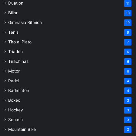
Duatlón
11
Billar
10
Gimnasia Rítmica
10
Tenis
9
Tiro al Plato
7
Triatlón
6
Tirachinas
6
Motor
6
Padel
4
Bádminton
4
Boxeo
3
Hockey
3
Squash
3
Mountain Bike
3