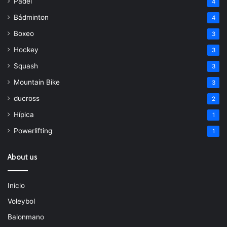
Padel
4
Bádminton
4
Boxeo
3
Hockey
3
Squash
3
Mountain Bike
3
ducross
2
Hípica
1
Powerlifting
1
About us
Inicio
Voleybol
Balonmano