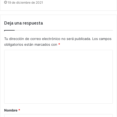
19 de diciembre de 2021
Deja una respuesta
Tu dirección de correo electrónico no será publicada.
Los campos
obligatorios están marcados con
*
C
o
m
e
n
t
a
r
Nombre
*
i