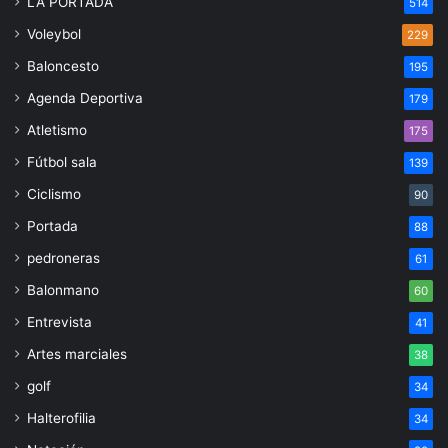
LA PORTADA
514
Voleybol
229
Baloncesto
195
Agenda Deportiva
179
Atletismo
175
Fútbol sala
139
Ciclismo
90
Portada
88
pedroneras
61
Balonmano
60
Entrevista
41
Artes marciales
38
golf
34
Halterofilia
34