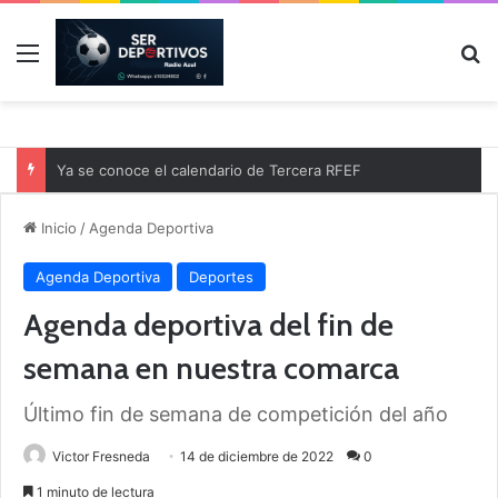
Menú
B
Ya se conoce el calendario de Tercera RFEF
Inicio
/
Agenda Deportiva
Agenda Deportiva
Deportes
Agenda deportiva del fin de
semana en nuestra comarca
Último fin de semana de competición del año
Victor Fresneda
14 de diciembre de 2022
0
1 minuto de lectura