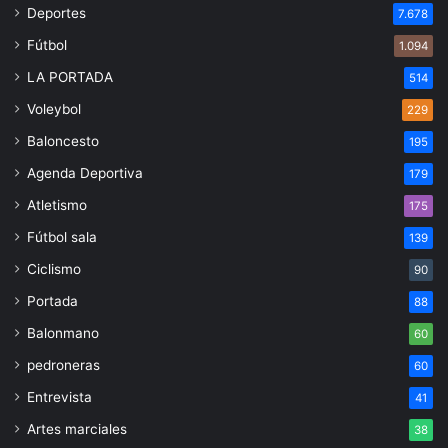
Deportes
7.678
Fútbol
1.094
LA PORTADA
514
Voleybol
229
Baloncesto
195
Agenda Deportiva
179
Atletismo
175
Fútbol sala
139
Ciclismo
90
Portada
88
Balonmano
60
pedroneras
60
Entrevista
41
Artes marciales
38