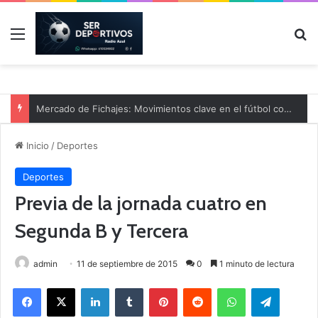
Menú
B
Mercado de Fichajes: Movimientos clave en el fútbol comarcal
Inicio
/
Deportes
Deportes
Previa de la jornada cuatro en
Segunda B y Tercera
admin
11 de septiembre de 2015
0
1 minuto de lectura
Facebook
X
LinkedIn
Tumblr
Pinterest
Reddit
WhatsApp
Telegram