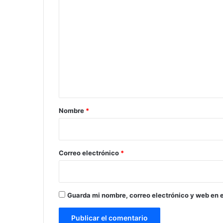
C
o
m
e
n
t
a
r
Nombre
*
i
o
*
Correo electrónico
*
Guarda mi nombre, correo electrónico y web en 