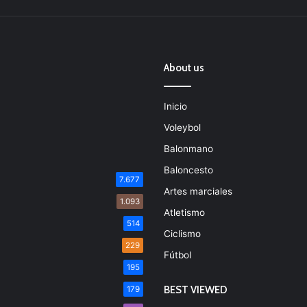
About us
Inicio
Voleybol
Balonmano
Baloncesto
7.677
Artes marciales
1.093
Atletismo
514
Ciclismo
229
Fútbol
195
BEST VIEWED
179