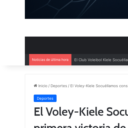
Noticias de última hora
El Cuenca Deportiva refuerza s
Inicio
/
Deportes
/
El Voley-Kiele Socuéllamos cons
Deportes
El Voley-Kiele Soc
primera victoria d