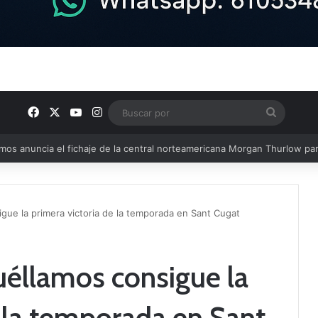
Facebook
X
YouTube
Instagram
Buscar
por
u plantilla con talento de la comarca
igue la primera victoria de la temporada en Sant Cugat
uéllamos consigue la
e la temporada en Sant