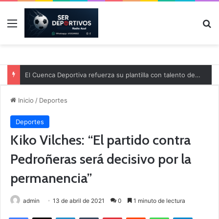
Menú
B
El Cuenca Deportiva refuerza su plantilla con talento de la comarca
Inicio
/
Deportes
Deportes
Kiko Vilches: “El partido contra
Pedroñeras será decisivo por la
permanencia”
admin
13 de abril de 2021
0
1 minuto de lectura
Facebook
X
LinkedIn
Tumblr
Pinterest
Reddit
WhatsApp
Telegram