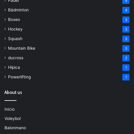
Padel
4
Bádminton
4
Boxeo
3
Hockey
3
Squash
3
Mountain Bike
3
ducross
2
Hípica
1
Powerlifting
1
About us
Inicio
Voleybol
Balonmano