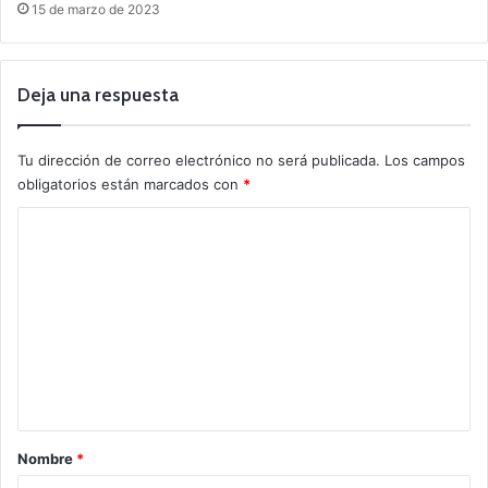
15 de marzo de 2023
Deja una respuesta
Tu dirección de correo electrónico no será publicada.
Los campos
obligatorios están marcados con
*
C
o
m
e
n
t
a
r
Nombre
*
i