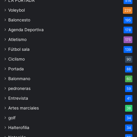
LA PORTADA
514
Voleybol
229
Baloncesto
195
Agenda Deportiva
178
Atletismo
175
Fútbol sala
139
Ciclismo
90
Portada
88
Balonmano
60
pedroneras
59
Entrevista
41
Artes marciales
38
golf
34
Halterofilia
34