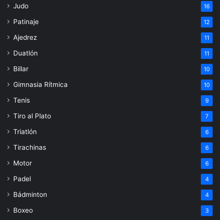
Judo
16
Patinaje
12
Ajedrez
11
Duatlón
11
Billar
10
Gimnasia Rítmica
10
Tenis
9
Tiro al Plato
7
Triatlón
6
Tirachinas
6
Motor
6
Padel
4
Bádminton
4
Boxeo
3