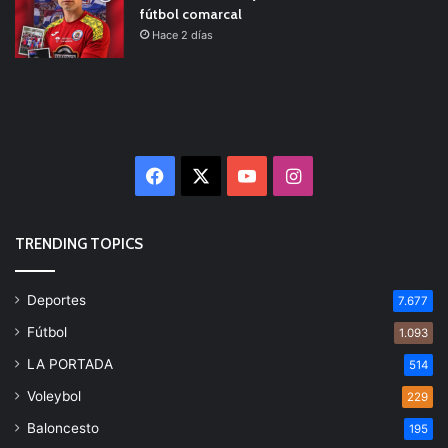
fútbol comarcal
Hace 2 días
Facebook
X
YouTube
Instagram
TRENDING TOPICS
Deportes
7.677
Fútbol
1.093
LA PORTADA
514
Voleybol
229
Baloncesto
195