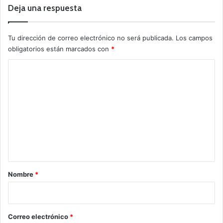
Deja una respuesta
Tu dirección de correo electrónico no será publicada.
Los campos
obligatorios están marcados con
*
C
o
m
e
n
t
a
r
Nombre
*
i
o
*
Correo electrónico
*