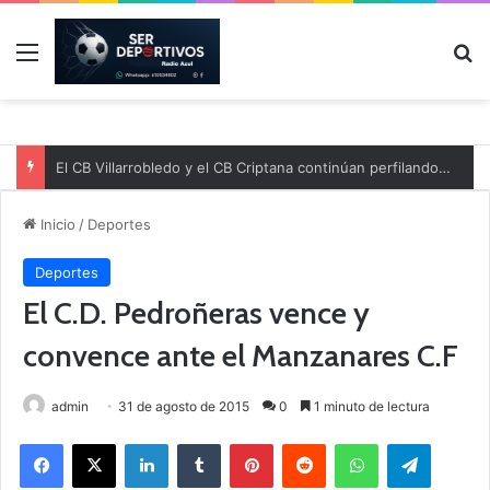
Menú
B
El CB Villarrobledo y el CB Criptana continúan perfilando sus plantillas
Inicio
/
Deportes
Deportes
El C.D. Pedroñeras vence y
convence ante el Manzanares C.F
admin
31 de agosto de 2015
0
1 minuto de lectura
Facebook
X
LinkedIn
Tumblr
Pinterest
Reddit
WhatsApp
Telegram