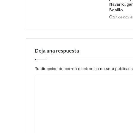
Navarro, gan
Bonillo
27 de novi
Deja una respuesta
Tu dirección de correo electrónico no será publicada
C
o
m
e
n
t
a