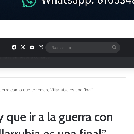
Facebook
X
YouTube
Instagram
Buscar
por
e Tercera RFEF
uerra con lo que tenemos, Villarrubia es una final”
 que ir a la guerra con
larrubia es una final”