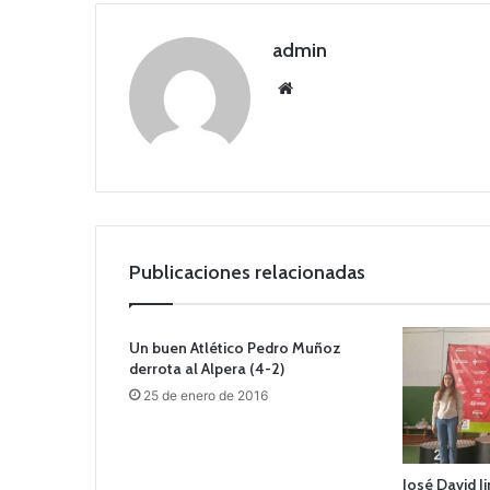
admin
Siti
o
we
b
Publicaciones relacionadas
Un buen Atlético Pedro Muñoz
derrota al Alpera (4-2)
25 de enero de 2016
José David J