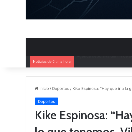
Noticias de última hora
Ya se conoce el calendario d
Inicio
/
Deportes
/
Kike Espinosa: “Hay que ir a la g
Deportes
Kike Espinosa: “Hay
lo que tenemos, Vil