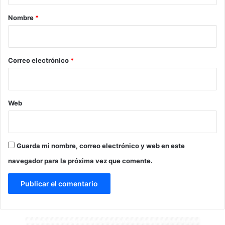
r
Nombre
*
i
o
*
Correo electrónico
*
Web
Guarda mi nombre, correo electrónico y web en este
navegador para la próxima vez que comente.