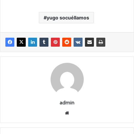
yugo socuéllamos
admin
Siti
o
we