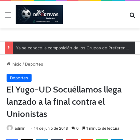
Menú
B
Ya se conoce la composición de los Grupos de Preferente y el calendario
Inicio
/
Deportes
Deportes
El Yugo-UD Socuéllamos llega
lanzado a la final contra el
Unionistas
admin
14 de junio de 2018
0
1 minuto de lectura
Facebook
X
LinkedIn
Tumblr
Pinterest
Reddit
WhatsApp
Telegram