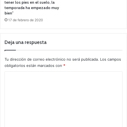
tener los pies en el suelo, la
temporada ha empezado muy
bien”
17 de febrero de 2020
Deja una respuesta
Tu dirección de correo electrónico no será publicada.
Los campos
obligatorios están marcados con
*
C
o
m
e
n
t
a