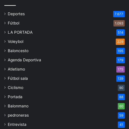
Deportes
7.677
Fútbol
1.093
LA PORTADA
514
Voleybol
229
Baloncesto
195
Agenda Deportiva
179
Atletismo
175
Fútbol sala
139
Ciclismo
90
Portada
88
Balonmano
60
pedroneras
59
Entrevista
41