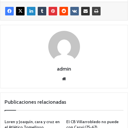
admin
Siti
o
we
b
Publicaciones relacionadas
Loren y Joaquín, cara y cruz en
El CB Villarrobledo no puede
el Atlético Tomelloso
con Casvi (75-67)