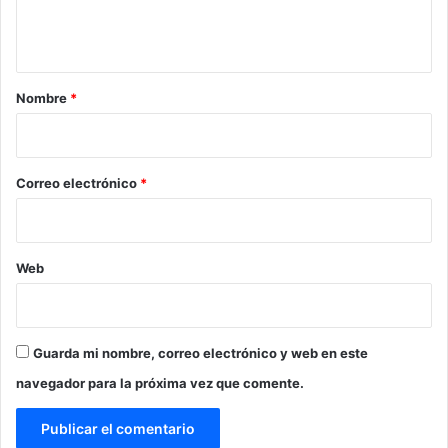
n
t
a
r
Nombre
*
i
o
*
Correo electrónico
*
Web
Guarda mi nombre, correo electrónico y web en este
navegador para la próxima vez que comente.