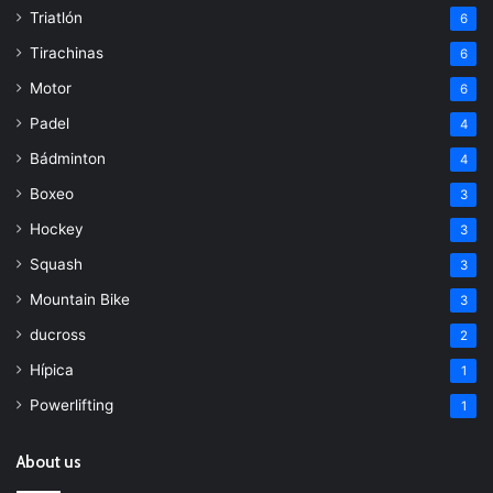
Triatlón
6
Tirachinas
6
Motor
6
Padel
4
Bádminton
4
Boxeo
3
Hockey
3
Squash
3
Mountain Bike
3
ducross
2
Hípica
1
Powerlifting
1
About us