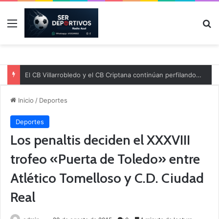
Menú
B
El CB Villarrobledo y el CB Criptana continúan perfilando sus plantillas
Inicio
/
Deportes
Deportes
Los penaltis deciden el XXXVIII
trofeo «Puerta de Toledo» entre
Atlético Tomelloso y C.D. Ciudad
Real