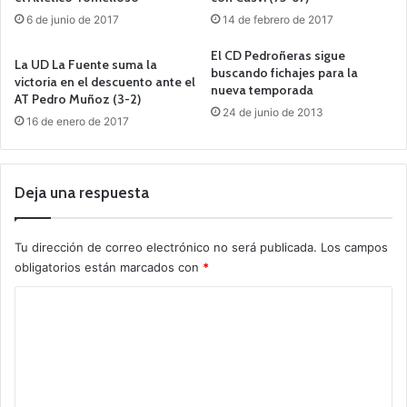
6 de junio de 2017
14 de febrero de 2017
El CD Pedroñeras sigue
La UD La Fuente suma la
buscando fichajes para la
victoria en el descuento ante el
nueva temporada
AT Pedro Muñoz (3-2)
24 de junio de 2013
16 de enero de 2017
Deja una respuesta
Tu dirección de correo electrónico no será publicada.
Los campos
obligatorios están marcados con
*
C
o
m
e