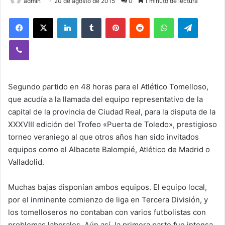
admin
20 de agosto de 2015
0
1 minuto de lectura
Facebook
X
LinkedIn
Tumblr
Pinterest
Reddit
WhatsApp
Telegram
Viber
Segundo partido en 48 horas para el Atlético Tomelloso,
que acudía a la llamada del equipo representativo de la
capital de la provincia de Ciudad Real, para la disputa de la
XXXVIII edición del Trofeo «Puerta de Toledo», prestigioso
torneo veraniego al que otros años han sido invitados
equipos como el Albacete Balompié, Atlético de Madrid o
Valladolid.
Muchas bajas disponían ambos equipos. El equipo local,
por el inminente comienzo de liga en Tercera División, y
los tomelloseros no contaban con varios futbolistas con
problemas laborales. Aún así, la primera parte fue intensa