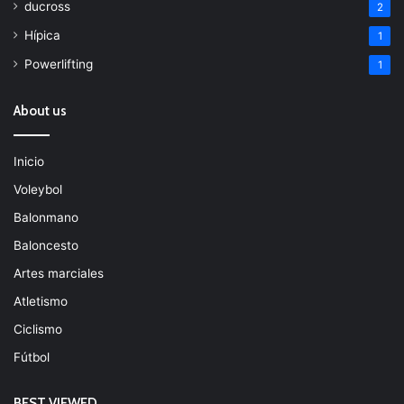
ducross
2
Hípica
1
Powerlifting
1
About us
Inicio
Voleybol
Balonmano
Baloncesto
Artes marciales
Atletismo
Ciclismo
Fútbol
BEST VIEWED