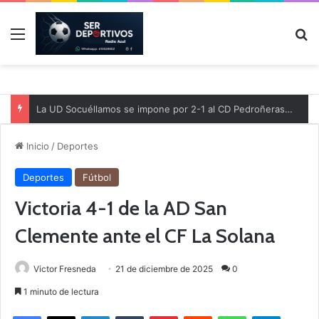
Menú
B
La UD Socuéllamos se impone por 2-1 al CD Pedroñeras en un partido benéfico a favor de Protección Civil
Inicio
/
Deportes
Deportes
Fútbol
Victoria 4-1 de la AD San
Clemente ante el CF La Solana
Victor Fresneda
21 de diciembre de 2025
0
1 minuto de lectura
Facebook
X
LinkedIn
Tumblr
Pinterest
Reddit
WhatsApp
Telegram