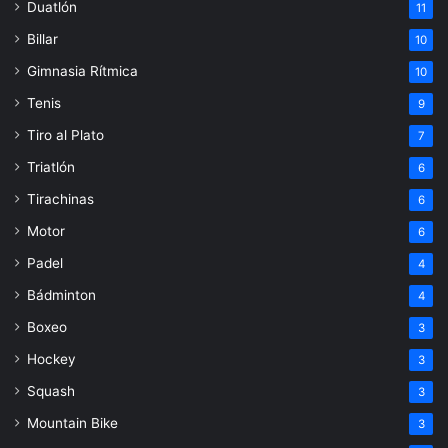
Duatlón
11
Billar
10
Gimnasia Rítmica
10
Tenis
9
Tiro al Plato
7
Triatlón
6
Tirachinas
6
Motor
6
Padel
4
Bádminton
4
Boxeo
3
Hockey
3
Squash
3
Mountain Bike
3