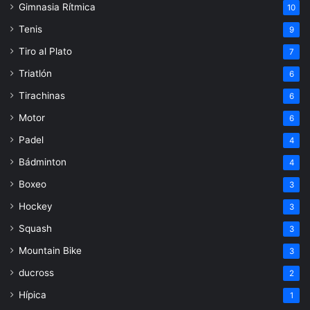
Gimnasia Rítmica
10
Tenis
9
Tiro al Plato
7
Triatlón
6
Tirachinas
6
Motor
6
Padel
4
Bádminton
4
Boxeo
3
Hockey
3
Squash
3
Mountain Bike
3
ducross
2
Hípica
1