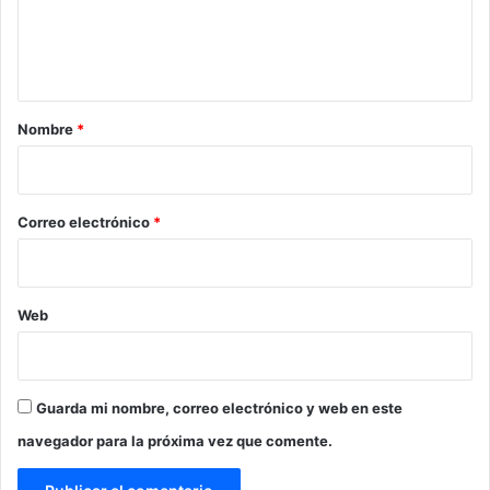
n
t
a
r
Nombre
*
i
o
*
Correo electrónico
*
Web
Guarda mi nombre, correo electrónico y web en este
navegador para la próxima vez que comente.