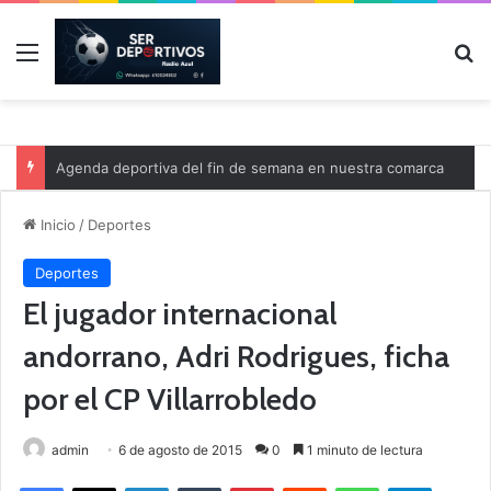
Menú
B
Agenda deportiva del fin de semana en nuestra comarca
Inicio
/
Deportes
Deportes
El jugador internacional
andorrano, Adri Rodrigues, ficha
por el CP Villarrobledo
admin
6 de agosto de 2015
0
1 minuto de lectura
Facebook
X
LinkedIn
Tumblr
Pinterest
Reddit
WhatsApp
Telegram