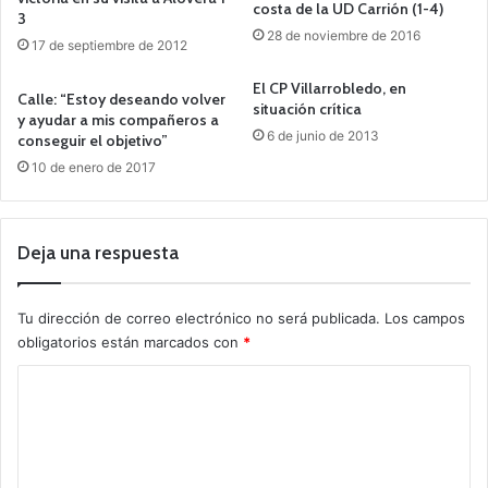
costa de la UD Carrión (1-4)
3
28 de noviembre de 2016
17 de septiembre de 2012
El CP Villarrobledo, en
Calle: “Estoy deseando volver
situación crítica
y ayudar a mis compañeros a
6 de junio de 2013
conseguir el objetivo”
10 de enero de 2017
Deja una respuesta
Tu dirección de correo electrónico no será publicada.
Los campos
obligatorios están marcados con
*
C
o
m
e