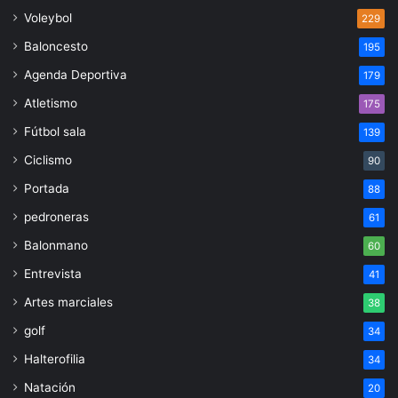
Voleybol
229
Baloncesto
195
Agenda Deportiva
179
Atletismo
175
Fútbol sala
139
Ciclismo
90
Portada
88
pedroneras
61
Balonmano
60
Entrevista
41
Artes marciales
38
golf
34
Halterofilia
34
Natación
20