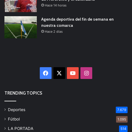
Hace 14 horas
Agenda deportiva del fin de semana en
nuestra comarca
Hace 2 días
Facebook
X
YouTube
Instagram
TRENDING TOPICS
Deportes
7.679
Fútbol
1.095
LA PORTADA
514