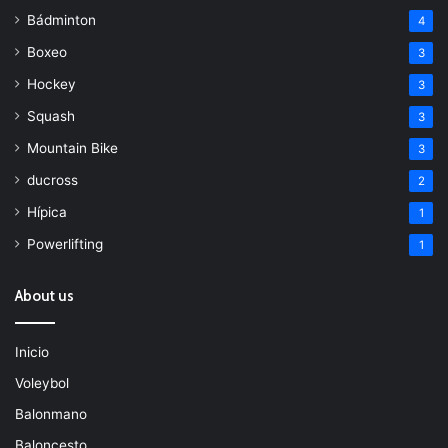
Bádminton
4
Boxeo
3
Hockey
3
Squash
3
Mountain Bike
3
ducross
2
Hípica
1
Powerlifting
1
About us
Inicio
Voleybol
Balonmano
Baloncesto