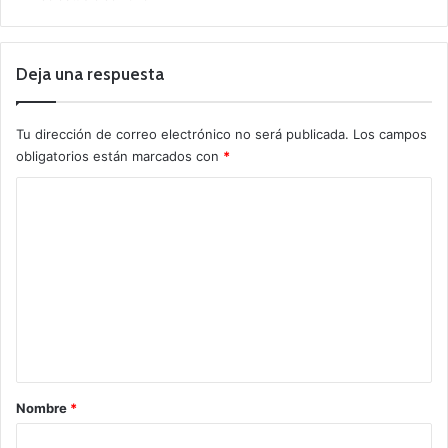
Deja una respuesta
Tu dirección de correo electrónico no será publicada.
Los campos
obligatorios están marcados con
*
C
o
m
e
n
t
a
r
Nombre
*
i