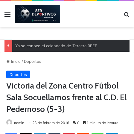
Menú
B
Ya se conoce el calendario de Tercera RFEF
Inicio
/
Deportes
Deportes
Victoria del Zona Centro Fútbol
Sala Socuellamos frente al C.D. El
Pedernoso (5-3)
admin
23 de febrero de 2016
0
1 minuto de lectura
Facebook
X
LinkedIn
Tumblr
Pinterest
Reddit
WhatsApp
Telegram