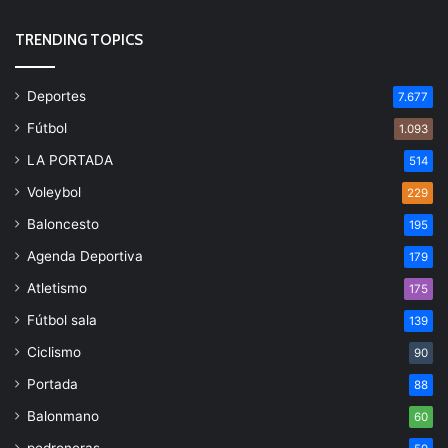
TRENDING TOPICS
Deportes
7.677
Fútbol
1.093
LA PORTADA
514
Voleybol
229
Baloncesto
195
Agenda Deportiva
179
Atletismo
175
Fútbol sala
139
Ciclismo
90
Portada
88
Balonmano
60
pedroneras