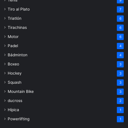
9
Tiro al Plato
7
Triatlón
6
Tirachinas
6
Motor
6
Padel
4
Bádminton
4
Boxeo
3
Hockey
3
Squash
3
Mountain Bike
3
ducross
2
Hípica
1
Powerlifting
1