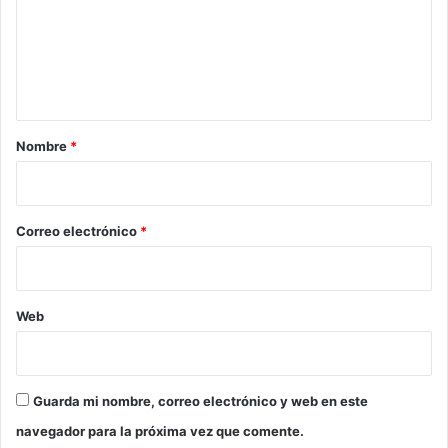
e
n
t
a
r
Nombre
*
i
o
*
Correo electrónico
*
Web
Guarda mi nombre, correo electrónico y web en este
navegador para la próxima vez que comente.