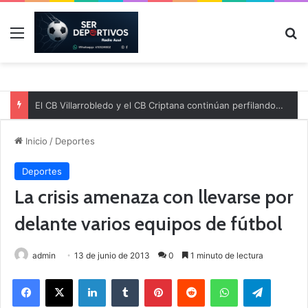
Menú
B
El CB Villarrobledo y el CB Criptana continúan perfilando sus plantillas
Inicio
/
Deportes
Deportes
La crisis amenaza con llevarse por
delante varios equipos de fútbol
admin
13 de junio de 2013
0
1 minuto de lectura
Facebook
X
LinkedIn
Tumblr
Pinterest
Reddit
WhatsApp
Telegram