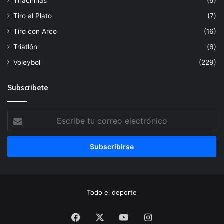
Tirachinas
(6)
Tiro al Plato
(7)
Tiro con Arco
(16)
Triatlón
(6)
Voleybol
(229)
Subscribete
Escribe
tu
correo
electrónico
Todo el deporte
Facebook
X
YouTube
Instagram