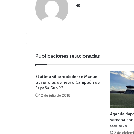
Siti
o
we
b
Publicaciones relacionadas
El atleta villarrobledense Manuel
Guijarro es de nuevo Campeón de
España Sub 23
12 de julio de 2018
Agenda depor
semana con 
comarca
2 de diciem