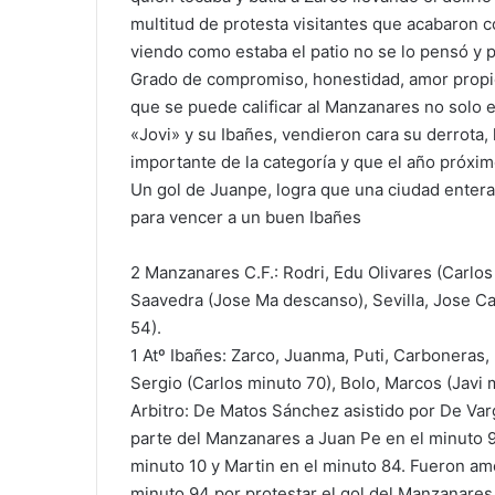
multitud de protesta visitantes que acabaron co
viendo como estaba el patio no se lo pensó y pit
Grado de compromiso, honestidad, amor propio
que se puede calificar al Manzanares no solo e
«Jovi» y su Ibañes, vendieron cara su derrota
importante de la categoría y que el año próxim
Un gol de Juanpe, logra que una ciudad entera 
para vencer a un buen Ibañes
2 Manzanares C.F.: Rodri, Edu Olivares (Carlos 
Saavedra (Jose Ma descanso), Sevilla, Jose Car
54).
1 Atº Ibañes: Zarco, Juanma, Puti, Carboneras, P
Sergio (Carlos minuto 70), Bolo, Marcos (Javi 
Arbitro: De Matos Sánchez asistido por De Va
parte del Manzanares a Juan Pe en el minuto 93
minuto 10 y Martin en el minuto 84. Fueron amo
minuto 94 por protestar el gol del Manzanares v