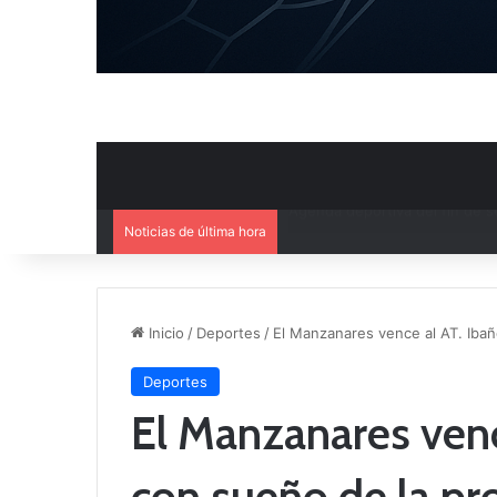
Noticias de última hora
Ya se conoce el calendario d
Inicio
/
Deportes
/
El Manzanares vence al AT. Iba
Deportes
El Manzanares venc
con sueño de la p