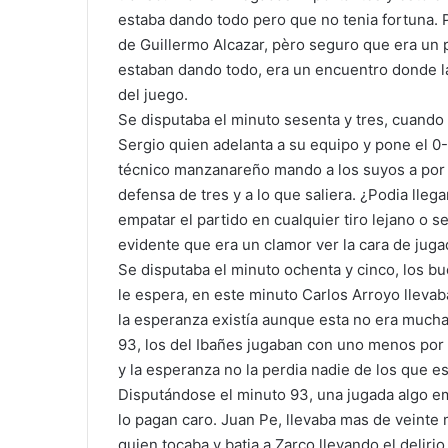
estaba dando todo pero que no tenia fortuna. 
de Guillermo Alcazar, pèro seguro que era un 
estaban dando todo, era un encuentro donde l
del juego.
Se disputaba el minuto sesenta y tres, cuando e
Sergio quien adelanta a su equipo y pone el 0-
técnico manzanareño mando a los suyos a por e
defensa de tres y a lo que saliera. ¿Podia llega
empatar el partido en cualquier tiro lejano o s
evidente que era un clamor ver la cara de juga
Se disputaba el minuto ochenta y cinco, los 
le espera, en este minuto Carlos Arroyo llevaba 
la esperanza existía aunque esta no era mucha 
93, los del Ibañes jugaban con uno menos por 
y la esperanza no la perdia nadie de los que 
Disputándose el minuto 93, una jugada algo em
lo pagan caro. Juan Pe, llevaba mas de veinte
quien tocaba y batia a Zarco llevando el deliri