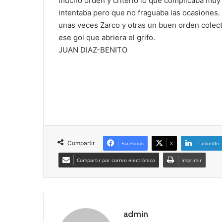
mucho orden y criterio lo que complicaba muy
intentaba pero que no fraguaba las ocasiones.
unas veces Zarco y otras un buen orden colect
ese gol que abriera el grifo.
JUAN DIAZ-BENITO
Compartir
Facebook
X
LinkedIn
Compartir por correo electrónico
Imprimir
admin