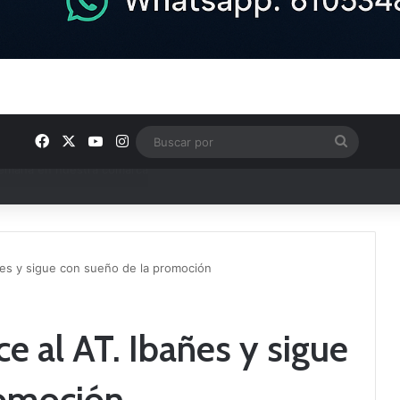
Facebook
X
YouTube
Instagram
Buscar
por
e Tercera RFEF
ñes y sigue con sueño de la promoción
e al AT. Ibañes y sigue
romoción