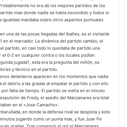
Probablemente no era de los mejores partidos de los
partido mas donde nadie se había escondido y todos lo
a igualdad mandaba sobre otros aspectos puntuales
n una de las pocas llegadas del Ibañes, es el visitante
1 en el marcador. La dinámica del partido cambio, el
l partido, en casi todo lo quedaba de partido una
r el 0-2 en cualquier contra o los locales podían
egunda jugada?, esta era la pregunta del millón, es
dores y técnico en el partido.
buenos delanteros aparecen en los momentos que nadie
el delirio a las gradas al empatar el partido y con ello
por falta de tiempo. El partido se metia en el minuto
expulsión de Fredy, el asedio del Manzanares era total
estaban en el «Jose Camacho».
barullada, en donde la defensa rival se despista y esto
 minutos jugando como un punta mas, y fue Juan Pe
o a las gradas. Tras conseguir el gol el Manzanares,