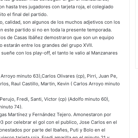
n hasta tres jugadores con tarjeta roja, el colegiado
o el final del partido.
, calidad, son algunos de los muchos adjetivos con los
n este partido si no en toda la presente temporada.
, los de Casas Ibáñez demostraron que son un equipo
o estarán entre los grandes del grupo XVII.
sueñe con los play-off, el tanto le valio al Manzanares
Arroyo minuto 63),Carlos Olivares (cp), Pirri, Juan Pe,
los, Raul Castillo, Martin, Kevin ( Carlos Arroyo minuto
erujo, Fredi, Santi, Victor (cp) (Adolfo minuto 60),
minuto 74).
rgas Martínez y Fernández Tejero. Amonestaron por
 por celebrar el gol con el publico, Jose Carlos en el
nestados por parte del Ibañes, Puti y Bolo en el
ieron tarjeta roja. Fredi amarilla en el minuto 21 y