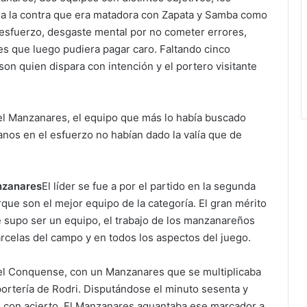
a a la contra que era matadora con Zapata y Samba como
u esfuerzo, desgaste mental por no cometer errores,
es que luego pudiera pagar caro. Faltando cinco
son quien dispara con intención y el portero visitante
el Manzanares, el equipo que más lo había buscado
anos en el esfuerzo no habían dado la valía que de
nzanares
El líder se fue a por el partido en la segunda
que son el mejor equipo de la categoría. El gran mérito
 supo ser un equipo, el trabajo de los manzanareños
arcelas del campo y en todos los aspectos del juego.
del Conquense, con un Manzanares que se multiplicaba
 portería de Rodri. Disputándose el minuto sesenta y
ri con acierto. El Manzanares aguantaba ese marcador a