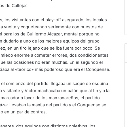
los de Callejas
s, los visitantes con el play-off asegurado, los locales
da vuelta y coqueteando seriamente con puestos de
l para los de Guillermo Alcázar, mental porque no
in dudarlo a uno de los mejores equipos del grupo
iez, en un tiro lejano que se iba fuera por poco. Se
miedo enorme a cometer errores, dos condicionantes
rque las ocasiones no eran muchas. En el segundo el
iciaba al «teórico» más poderoso que era el Conquense.
el comienzo del partido, llegaba un saque de esquina
visitante y Víctor machacaba un balón que al fin y a la
on marcador a favor de los manzanareños, el partido
ázar llevaban la manija del partido y el Conquense se
do en un par de contras.
nares, dos equipos con distintos objetivos, los