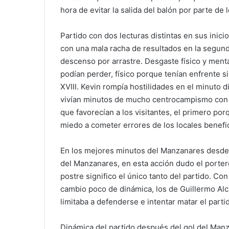
hora de evitar la salida del balón por parte de 
Partido con dos lecturas distintas en sus inicio
con una mala racha de resultados en la segun
descenso por arrastre. Desgaste físico y menta
podían perder, físico porque tenían enfrente s
XVIII. Kevin rompía hostilidades en el minuto d
vivían minutos de mucho centrocampismo con 
que favorecían a los visitantes, el primero po
miedo a cometer errores de los locales benef
En los mejores minutos del Manzanares desde 
del Manzanares, en esta acción dudo el portero 
postre significo el único tanto del partido. C
cambio poco de dinámica, los de Guillermo Alc
limitaba a defenderse e intentar matar el parti
Dinámica del partido después del gol del Manza