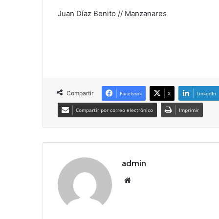
Juan Díaz Benito // Manzanares
Compartir
Facebook
X
LinkedIn
Compartir por correo electrónico
Imprimir
admin
Siti
o
we
b