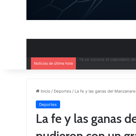
Noticias de última hora
Mercado de Fichajes: Movimie
Inicio
/
Deportes
/
La fe y las ganas del Manzanar
Deportes
La fe y las ganas 
pudieron con un g