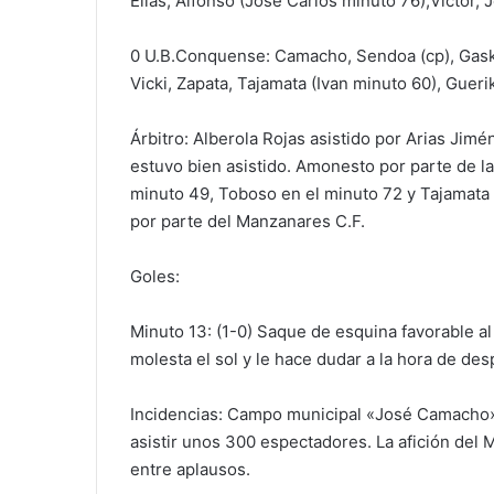
Elías, Alfonso (José Carlos minuto 76),Víctor, 
0 U.B.Conquense: Camacho, Sendoa (cp), Gaska
Vicki, Zapata, Tajamata (Ivan minuto 60), Guer
Árbitro: Alberola Rojas asistido por Arias Jimé
estuvo bien asistido. Amonesto por parte de l
minuto 49, Toboso en el minuto 72 y Tajamata e
por parte del Manzanares C.F.
Goles:
Minuto 13: (1-0) Saque de esquina favorable al
molesta el sol y le hace dudar a la hora de desp
Incidencias: Campo municipal «José Camacho».
asistir unos 300 espectadores. La afición del
entre aplausos.