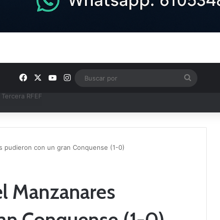
Facebook
X
YouTube
Instagram
Buscar
por
ntos clave en el fútbol comarcal
es pudieron con un gran Conquense (1-0)
del Manzanares
ran Conquense (1-0)