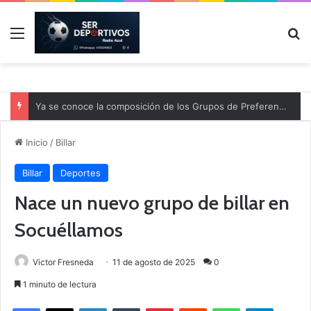
Menú
B
Ya se conoce la composición de los Grupos de Preferente y el calendario
Inicio
/
Billar
Billar
Deportes
Nace un nuevo grupo de billar en
Socuéllamos
Victor Fresneda
11 de agosto de 2025
0
1 minuto de lectura
Facebook
X
LinkedIn
Tumblr
Pinterest
Reddit
WhatsApp
Telegram