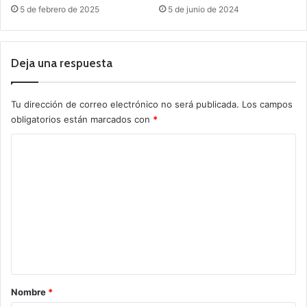
5 de febrero de 2025
5 de junio de 2024
Deja una respuesta
Tu dirección de correo electrónico no será publicada.
Los campos
obligatorios están marcados con
*
C
o
m
e
n
t
a
r
Nombre
*