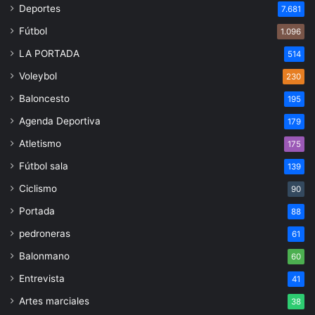
Deportes
7.681
Fútbol
1.096
LA PORTADA
514
Voleybol
230
Baloncesto
195
Agenda Deportiva
179
Atletismo
175
Fútbol sala
139
Ciclismo
90
Portada
88
pedroneras
61
Balonmano
60
Entrevista
41
Artes marciales
38