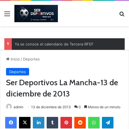
Menú
B
Ya se conoce el calendario de Tercera RFEF
Inicio
/
Deportes
Deportes
Ser Deportivos La Mancha-13 de
diciembre de 2013
admin
13 de diciembre de 2013
0
Menos de un minuto
Facebook
X
LinkedIn
Tumblr
Pinterest
Reddit
WhatsApp
Telegram