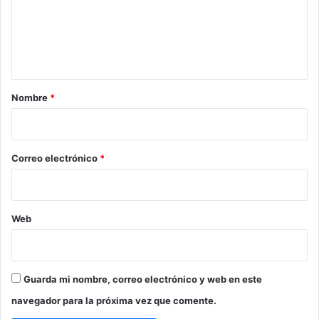
e
n
t
a
r
Nombre
*
i
o
*
Correo electrónico
*
Web
Guarda mi nombre, correo electrónico y web en este
navegador para la próxima vez que comente.