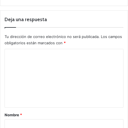
Deja una respuesta
Tu dirección de correo electrónico no será publicada.
Los campos
obligatorios están marcados con
*
C
o
m
e
n
t
a
r
Nombre
*
i