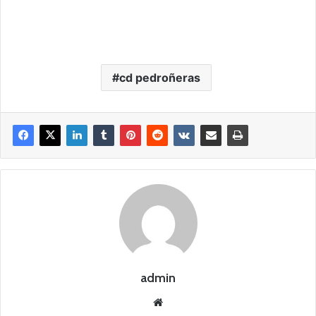
cd pedroñeras
admin
Siti