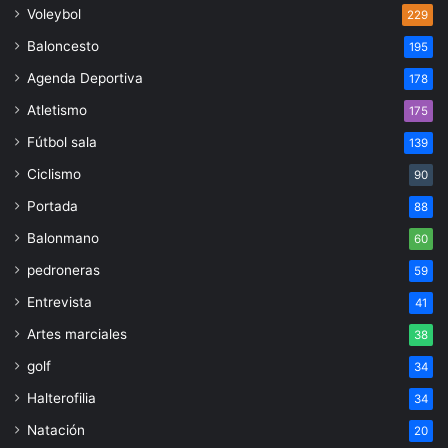
Voleybol
229
Baloncesto
195
Agenda Deportiva
178
Atletismo
175
Fútbol sala
139
Ciclismo
90
Portada
88
Balonmano
60
pedroneras
59
Entrevista
41
Artes marciales
38
golf
34
Halterofilia
34
Natación
20