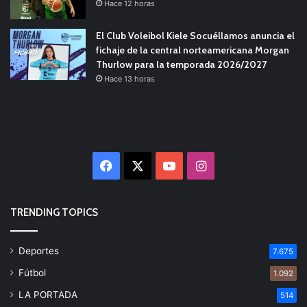
Hace 12 horas
El Club Voleibol Kiele Socuéllamos anuncia el
fichaje de la central norteamericana Morgan
Thurlow para la temporada 2026/2027
Hace 13 horas
Facebook
X
YouTube
Instagram
TRENDING TOPICS
Deportes
7.675
Fútbol
1.092
LA PORTADA
514