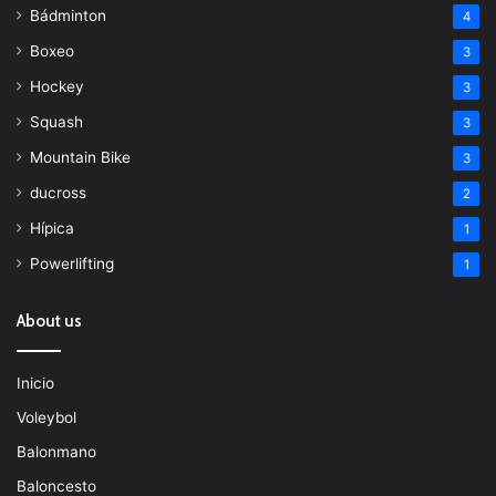
Bádminton
4
Boxeo
3
Hockey
3
Squash
3
Mountain Bike
3
ducross
2
Hípica
1
Powerlifting
1
About us
Inicio
Voleybol
Balonmano
Baloncesto