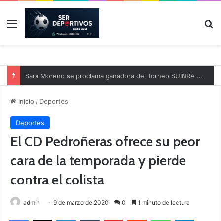
Menú
B
Sara Moreno se proclama ganadora del Torneo SUINRA de Tomelloso de Golf
Inicio
/
Deportes
Deportes
El CD Pedroñeras ofrece su peor
cara de la temporada y pierde
contra el colista
admin
9 de marzo de 2020
0
1 minuto de lectura
Facebook
X
LinkedIn
Tumblr
Pinterest
Reddit
WhatsApp
Telegram