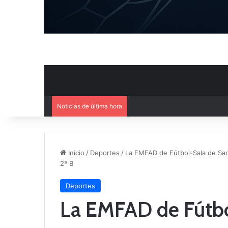
Noticias de última hora
El CB Villarrobledo y el CB Cri
Inicio
/
Deportes
/
La EMFAD de Fútbol-Sala de San 
2ª B
Deportes
La EMFAD de Fútbo