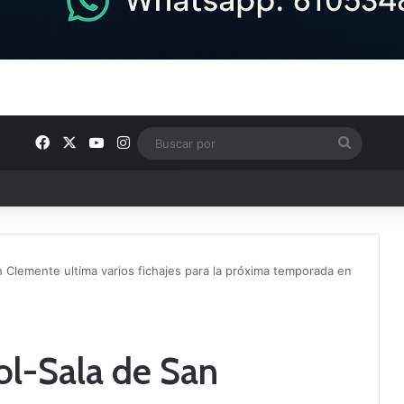
Facebook
X
YouTube
Instagram
Buscar
por
ptana continúan perfilando sus plantillas
Clemente ultima varios fichajes para la próxima temporada en
l-Sala de San