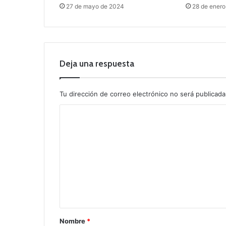
27 de mayo de 2024
28 de ener
Deja una respuesta
Tu dirección de correo electrónico no será publicada
C
o
m
e
n
t
a
r
Nombre
*