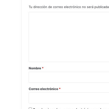
Tu dirección de correo electrónico no será publicada
C
o
m
e
n
t
a
r
Nombre
*
i
o
*
Correo electrónico
*