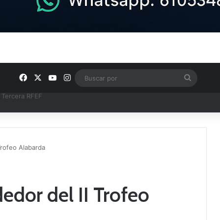
Facebook
X
YouTube
Instagram
Buscar
por
ntos clave en el fútbol comarcal
Trofeo Alabarda
edor del II Trofeo