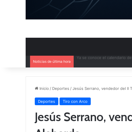
Noticias de última hora
Mercado de Fichajes: Movimie
Inicio
/
Deportes
/
Jesús Serrano, vendedor del II 
Deportes
Tiro con Arco
Jesús Serrano, vend