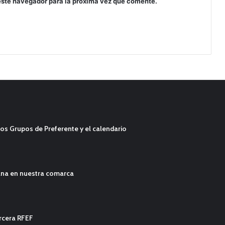
este navegador para la próxima vez que comente.
os Grupos de Preferente y el calendario
ana en nuestra comarca
ercera RFEF