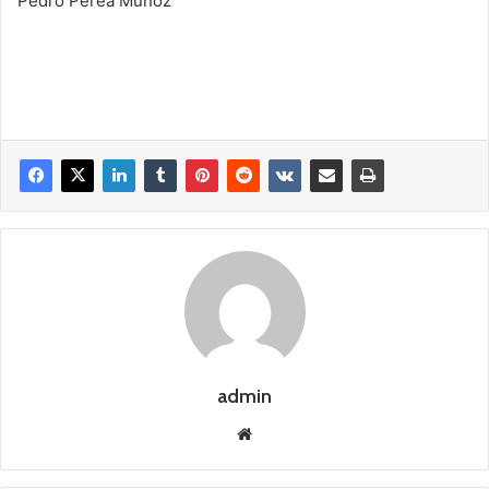
Pedro Perea Muñoz
admin
Siti
o
we