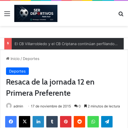
Menú
B
El CB Villarrobledo y el CB Criptana continúan perfilando sus plantillas
Inicio
/
Deportes
Deportes
Resaca de la jornada 12 en
Primera Preferente
admin
17 de noviembre de 2015
0
2 minutos de lectura
Facebook
X
LinkedIn
Tumblr
Pinterest
Reddit
WhatsApp
Telegram