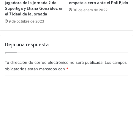
jugadora de la Jornada 2 de
empate a cero ante el Poli Ejido
Superliga y Eliana González en
30 de enero de 2022
el 7 ideal de la Jornada
9 de octubre de 2023
Deja una respuesta
Tu dirección de correo electrónico no será publicada.
Los campos
obligatorios están marcados con
*
C
o
m
e
n
t
a