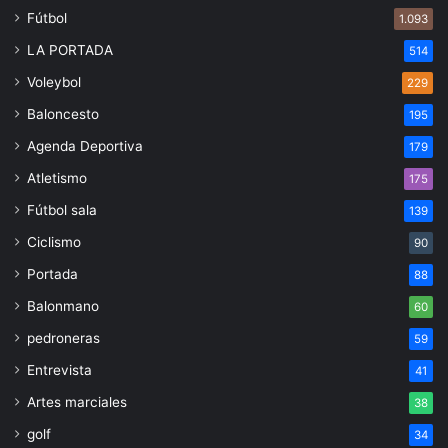
Fútbol
1.093
LA PORTADA
514
Voleybol
229
Baloncesto
195
Agenda Deportiva
179
Atletismo
175
Fútbol sala
139
Ciclismo
90
Portada
88
Balonmano
60
pedroneras
59
Entrevista
41
Artes marciales
38
golf
34