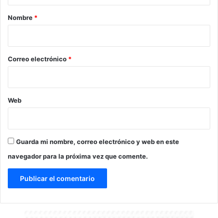
r
Nombre
*
i
o
*
Correo electrónico
*
Web
Guarda mi nombre, correo electrónico y web en este
navegador para la próxima vez que comente.