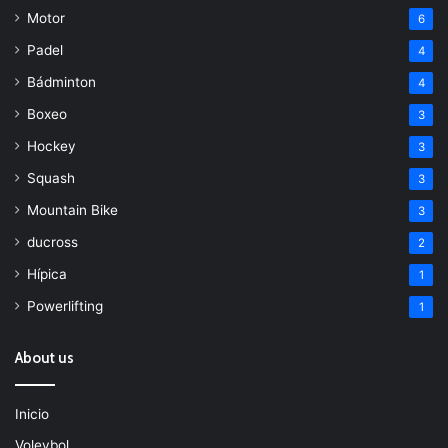
Motor
6
Padel
4
Bádminton
4
Boxeo
3
Hockey
3
Squash
3
Mountain Bike
3
ducross
2
Hípica
1
Powerlifting
1
About us
Inicio
Voleybol