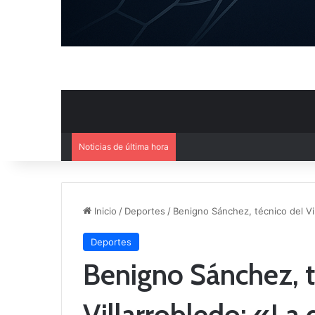
Noticias de última hora
Mercado de Fichajes: Movimie
Inicio
/
Deportes
/
Benigno Sánchez, técnico del Vi
Deportes
Benigno Sánchez, t
Villarrobledo: «La 