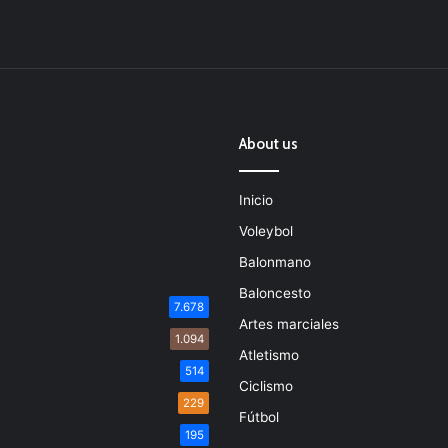
About us
Inicio
Voleybol
Balonmano
Baloncesto
7.678
Artes marciales
1.094
Atletismo
514
Ciclismo
229
Fútbol
195