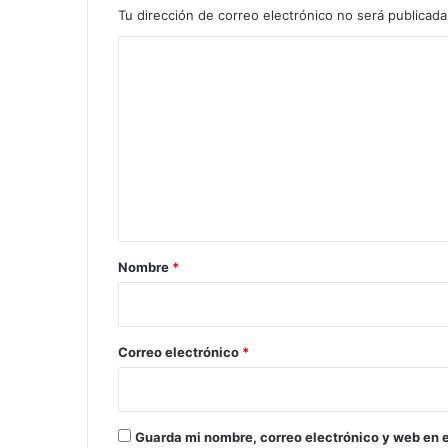
Tu dirección de correo electrónico no será publicada
C
o
m
e
n
t
a
r
Nombre
*
i
o
*
Correo electrónico
*
Guarda mi nombre, correo electrónico y web en 