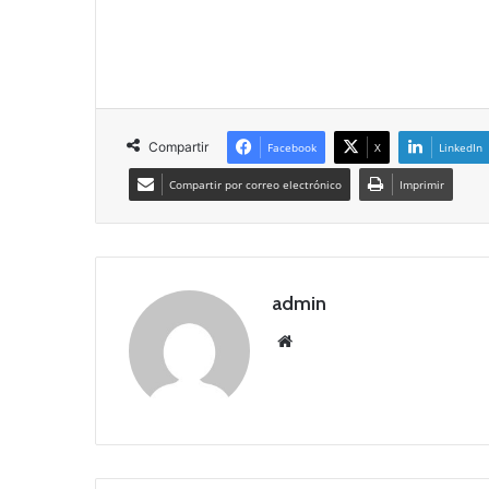
Compartir
Facebook
X
LinkedIn
Compartir por correo electrónico
Imprimir
admin
Siti
o
we
b