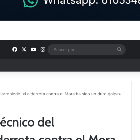
Facebook
X
YouTube
Instagram
Buscar
por
ntos clave en el fútbol comarcal
llarrobledo: «La derrota contra el Mora ha sido un duro golpe»
écnico del
derrota contra el Mora