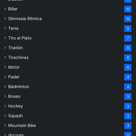
Billar
10
Gimnasia Rítmica
10
Tenis
9
Tiro al Plato
7
Triatlón
6
Tirachinas
6
Motor
6
Padel
4
Bádminton
4
Boxeo
3
Hockey
3
Squash
3
Mountain Bike
3
ducross
2