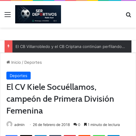
Menú
B
El CB Villarrobledo y el CB Criptana continúan perfilando sus plantillas
Inicio
/
Deportes
Deportes
El CV Kiele Socuéllamos,
campeón de Primera División
Femenina
admin
26 de febrero de 2018
0
1 minuto de lectura
Facebook
X
LinkedIn
Tumblr
Pinterest
Reddit
WhatsApp
Telegram