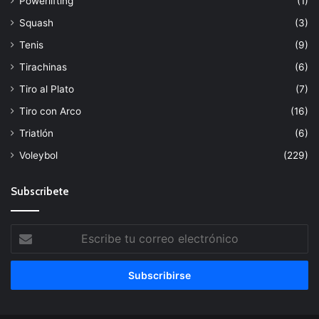
Powerlifting
(1)
Squash
(3)
Tenis
(9)
Tirachinas
(6)
Tiro al Plato
(7)
Tiro con Arco
(16)
Triatlón
(6)
Voleybol
(229)
Subscribete
Escribe
tu
correo
electrónico