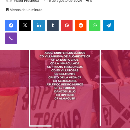
Victor Fresneda
16 de agosto de 2024
0
Menos de un minuto
Facebook
X
LinkedIn
Tumblr
Pinterest
Reddit
WhatsApp
Telegram
Viber