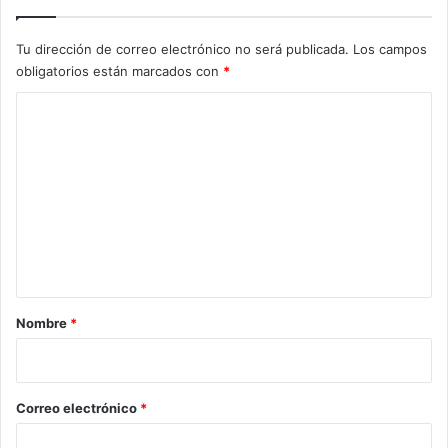
Tu dirección de correo electrónico no será publicada.
Los campos
obligatorios están marcados con
*
C
o
m
e
n
t
a
r
Nombre
*
i
o
*
Correo electrónico
*