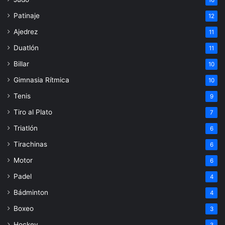
16
Patinaje
12
Ajedrez
11
Duatlón
11
Billar
10
Gimnasia Rítmica
10
Tenis
9
Tiro al Plato
7
Triatlón
6
Tirachinas
6
Motor
6
Padel
4
Bádminton
4
Boxeo
3
Hockey