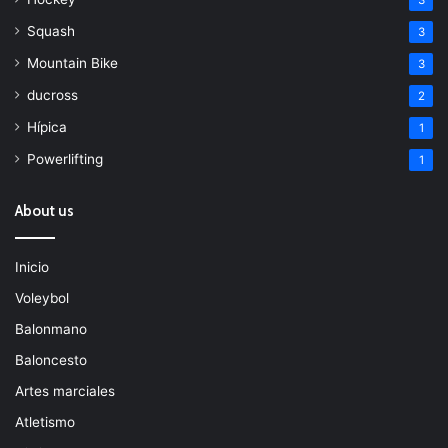
3
Squash
3
Mountain Bike
3
ducross
2
Hípica
1
Powerlifting
1
About us
Inicio
Voleybol
Balonmano
Baloncesto
Artes marciales
Atletismo