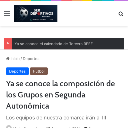
Menú
B
Ya se conoce el calendario de Tercera RFEF
Inicio
/
Deportes
Deportes
Fútbol
Ya se conoce la composición de
los Grupos en Segunda
Autonómica
Los equipos de nuestra comarca irán al III