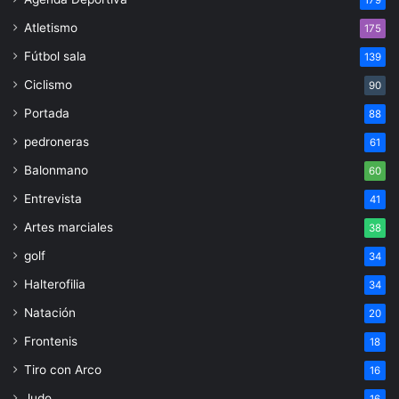
179
Atletismo
175
Fútbol sala
139
Ciclismo
90
Portada
88
pedroneras
61
Balonmano
60
Entrevista
41
Artes marciales
38
golf
34
Halterofilia
34
Natación
20
Frontenis
18
Tiro con Arco
16
Judo