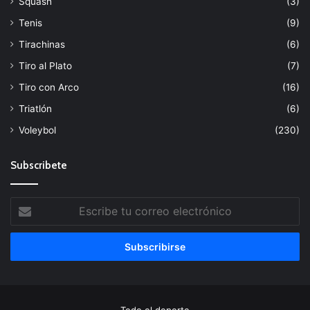
Squash
(3)
Tenis
(9)
Tirachinas
(6)
Tiro al Plato
(7)
Tiro con Arco
(16)
Triatlón
(6)
Voleybol
(230)
Subscribete
Escribe
tu
correo
electrónico
Todo el deporte