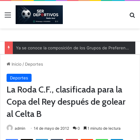
Menú
B
Ya se conoce la composición de los Grupos de Preferente y el calendario
Inicio
/
Deportes
Deportes
La Roda C.F., clasificada para la
Copa del Rey después de golear
al Celta B
admin
14 de mayo de 2012
0
1 minuto de lectura
Facebook
X
LinkedIn
Tumblr
Pinterest
Reddit
WhatsApp
Telegram