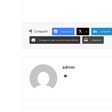
Compartir
Facebook
X
LinkedIn
Compartir por correo electrónico
Imprimir
admin
Siti
o
we
b