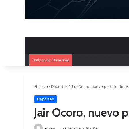
Noticias de última hora
Ya se conoce el calendario d
Inicio
/
Deportes
/
Jair Ocoro, nuevo portero del 
Deportes
Jair Ocoro, nuevo 
admin
27 de febrero de 2017