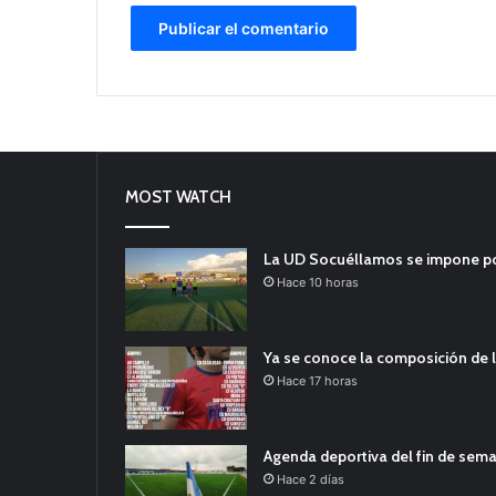
MOST WATCH
La UD Socuéllamos se impone por 
Hace 10 horas
Ya se conoce la composición de l
Hace 17 horas
Agenda deportiva del fin de sem
Hace 2 días