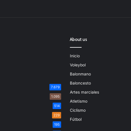
About us
Inicio
Voleybol
Balonmano
Baloncesto
7.679
Artes marciales
1.095
Atletismo
514
Ciclismo
229
Fútbol
195