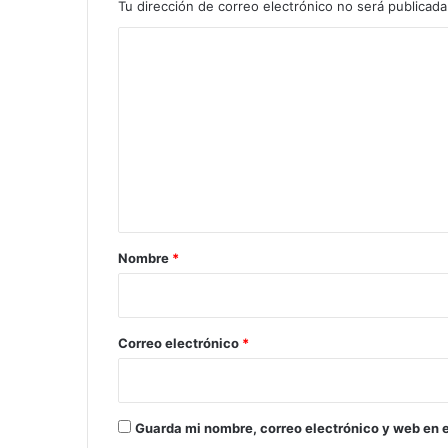
Tu dirección de correo electrónico no será publicada
C
o
m
e
n
t
a
r
Nombre
*
i
o
*
Correo electrónico
*
Guarda mi nombre, correo electrónico y web en 