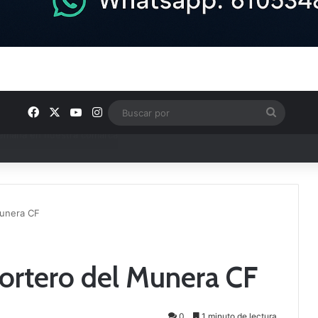
Facebook
X
YouTube
Instagram
Buscar
por
e Tercera RFEF
Munera CF
portero del Munera CF
0
1 minuto de lectura