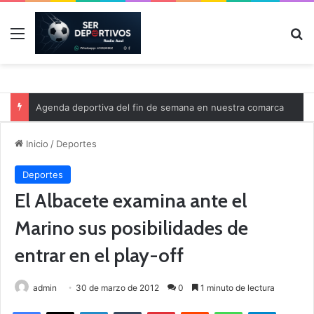
Menú
B
Agenda deportiva del fin de semana en nuestra comarca
Inicio
/
Deportes
Deportes
El Albacete examina ante el
Marino sus posibilidades de
entrar en el play-off
admin
30 de marzo de 2012
0
1 minuto de lectura
Facebook
X
LinkedIn
Tumblr
Pinterest
Reddit
WhatsApp
Telegram