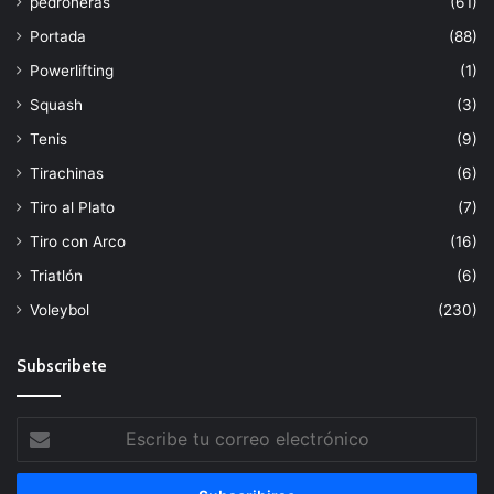
pedroneras
(61)
Portada
(88)
Powerlifting
(1)
Squash
(3)
Tenis
(9)
Tirachinas
(6)
Tiro al Plato
(7)
Tiro con Arco
(16)
Triatlón
(6)
Voleybol
(230)
Subscribete
Escribe
tu
correo