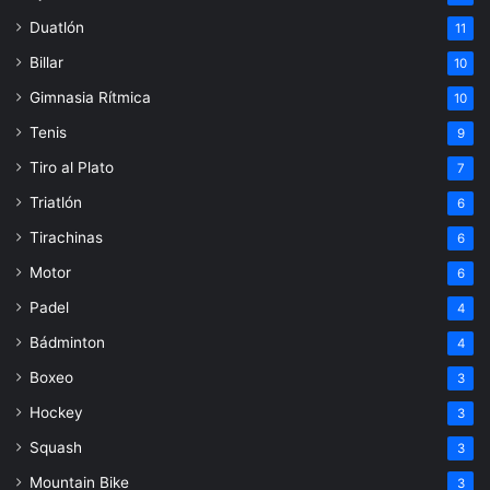
Duatlón
11
Billar
10
Gimnasia Rítmica
10
Tenis
9
Tiro al Plato
7
Triatlón
6
Tirachinas
6
Motor
6
Padel
4
Bádminton
4
Boxeo
3
Hockey
3
Squash
3
Mountain Bike
3