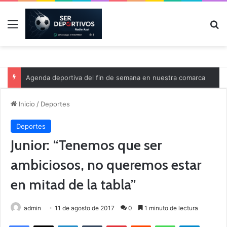
Menú
B
Agenda deportiva del fin de semana en nuestra comarca
Inicio
/
Deportes
Deportes
Junior: “Tenemos que ser
ambiciosos, no queremos estar
en mitad de la tabla”
admin
11 de agosto de 2017
0
1 minuto de lectura
Facebook
X
LinkedIn
Tumblr
Pinterest
Reddit
WhatsApp
Telegram