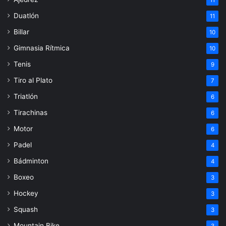
Duatlón
11
Billar
10
Gimnasia Rítmica
10
Tenis
9
Tiro al Plato
7
Triatlón
6
Tirachinas
6
Motor
6
Padel
4
Bádminton
4
Boxeo
3
Hockey
3
Squash
3
Mountain Bike
3