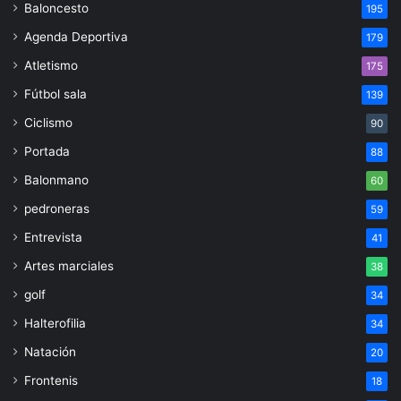
Baloncesto
195
Agenda Deportiva
179
Atletismo
175
Fútbol sala
139
Ciclismo
90
Portada
88
Balonmano
60
pedroneras
59
Entrevista
41
Artes marciales
38
golf
34
Halterofilia
34
Natación
20
Frontenis
18