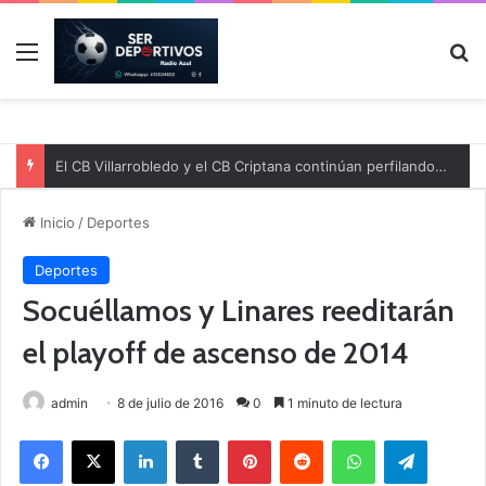
Menú
B
El CB Villarrobledo y el CB Criptana continúan perfilando sus plantillas
Inicio
/
Deportes
Deportes
Socuéllamos y Linares reeditarán
el playoff de ascenso de 2014
admin
8 de julio de 2016
0
1 minuto de lectura
Facebook
X
LinkedIn
Tumblr
Pinterest
Reddit
WhatsApp
Telegram