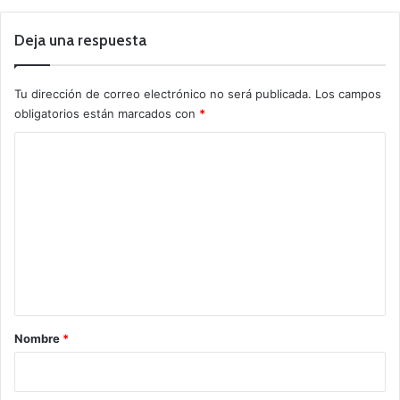
Deja una respuesta
Tu dirección de correo electrónico no será publicada.
Los campos
obligatorios están marcados con
*
C
o
m
e
n
t
a
r
Nombre
*
i
o