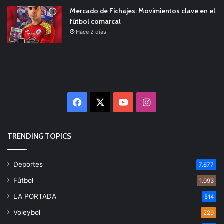
Mercado de Fichajes: Movimientos clave en el
fútbol comarcal
Hace 2 días
Facebook
X
YouTube
Instagram
TRENDING TOPICS
Deportes
7.677
Fútbol
1.093
LA PORTADA
514
Voleybol
229