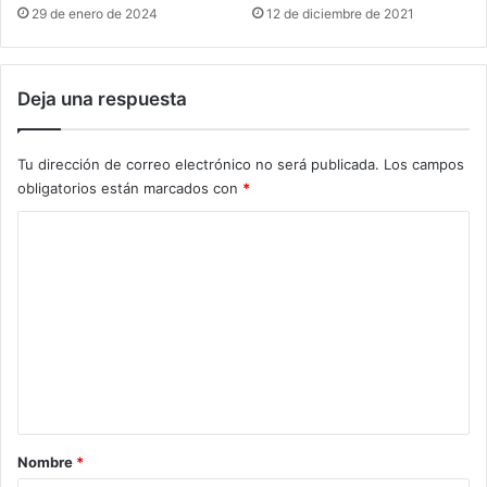
29 de enero de 2024
12 de diciembre de 2021
Deja una respuesta
Tu dirección de correo electrónico no será publicada.
Los campos
obligatorios están marcados con
*
C
o
m
e
n
t
a
r
Nombre
*