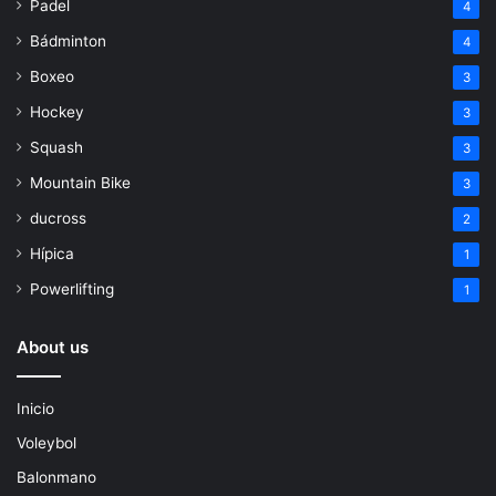
Padel
4
Bádminton
4
Boxeo
3
Hockey
3
Squash
3
Mountain Bike
3
ducross
2
Hípica
1
Powerlifting
1
About us
Inicio
Voleybol
Balonmano