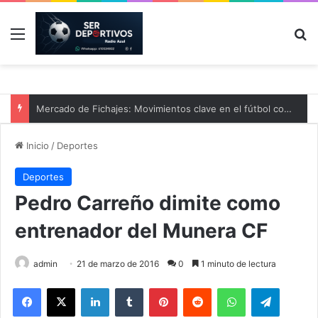
Menú
B
Mercado de Fichajes: Movimientos clave en el fútbol comarcal
Inicio
/
Deportes
Deportes
Pedro Carreño dimite como
entrenador del Munera CF
admin
21 de marzo de 2016
0
1 minuto de lectura
Facebook
X
LinkedIn
Tumblr
Pinterest
Reddit
WhatsApp
Telegram