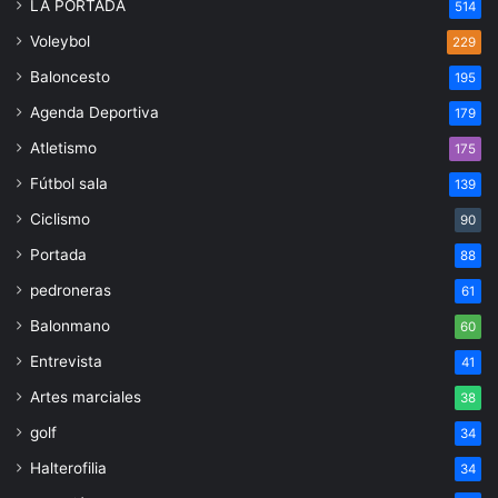
LA PORTADA
514
Voleybol
229
Baloncesto
195
Agenda Deportiva
179
Atletismo
175
Fútbol sala
139
Ciclismo
90
Portada
88
pedroneras
61
Balonmano
60
Entrevista
41
Artes marciales
38
golf
34
Halterofilia
34