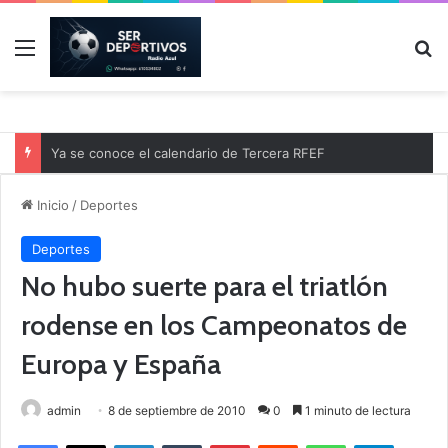
Menú
B
Ya se conoce el calendario de Tercera RFEF
Inicio
/
Deportes
Deportes
No hubo suerte para el triatlón
rodense en los Campeonatos de
Europa y España
admin
8 de septiembre de 2010
0
1 minuto de lectura
Facebook
X
LinkedIn
Tumblr
Pinterest
Reddit
WhatsApp
Telegram