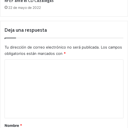
RFEF ante el CD Cazalegas
22 de mayo de 2022
Deja una respuesta
Tu dirección de correo electrónico no será publicada.
Los campos
obligatorios están marcados con
*
C
o
m
e
n
t
a
r
Nombre
*