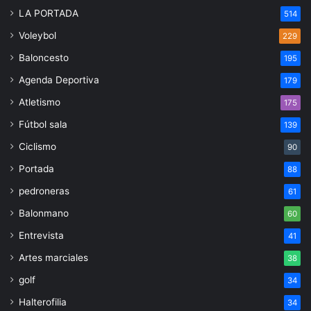
LA PORTADA
514
Voleybol
229
Baloncesto
195
Agenda Deportiva
179
Atletismo
175
Fútbol sala
139
Ciclismo
90
Portada
88
pedroneras
61
Balonmano
60
Entrevista
41
Artes marciales
38
golf
34
Halterofilia
34