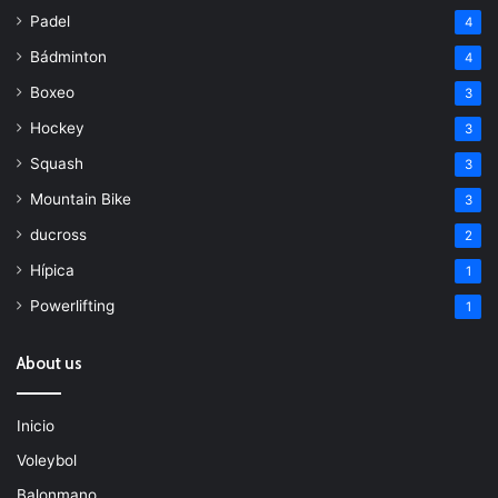
Padel
4
Bádminton
4
Boxeo
3
Hockey
3
Squash
3
Mountain Bike
3
ducross
2
Hípica
1
Powerlifting
1
About us
Inicio
Voleybol
Balonmano